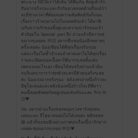
พระนาง ก็มีให้เราได้เห็น ได้ฟินกัน ทั้งคู่เค้ารัก
กันมากจริงๆนะและรักกันมาตลอดด้วยถึงแม้ว่า
จะมีช่วงเวลาที่ต้องจบความสัมพันธ์กันก็เถอะ
เรื่องราวร้ายๆผ่านไปในบทหลักแล้ว ได้มาฟิ
นกับความรักของทั้งคู่และความน่ารักของเจ้า
ตัวน้อยใน Special
part อีก อ่านแล้วมีความสุ
ขมากๆเลยค่ะ 🫶🏻 อยากชื่นชมน้องอีกหลายๆ
ครั้งเลยค่ะ น้องเขียนได้ดีทุกเรื่องจริงๆปม
แต่ละเรื่องไม่ซ้ำจำเจแล้วคาดเดาไม่ได้ทุกเรื่อง
รายละเอียดของเนื้อหาก็ดีมากๆเลยทั้งแต่ง
เพลงเองอะไรเอง เขียนได้สมจริงอ่านแล้วอิน
จนจินตนาการว่าทุกตัวละครมีตัวตนจริงๆเลย
ค่ะ น้องเก่งมากจริงๆนะ
หลังเฟรย่าหนึ่งก้าวจะ
มีซูโฮเสมอและหลังน้องหนึ่งก้าวก็จะมีพี่สาว
คนนี้คอยซัพพอร์ตอยู่เสมอเช่นกันนะคะ รักๆ 🫶
🏻💖
ปล. อยากอ่านเรื่องของหนุ่มๆวงซารังทุกคน
เลยนะคะ จีโฮมาคนต่อไปได้เลยค่ะ พลีสสสส
😄 แล้วก็ขอชมอีกอย่างภาพปกเรื่องนี้น่ารักมาก
เลยค่ะชอบมากๆเลยย 🫶🏻💗