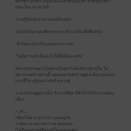
สมาชิกวงเดียรี่วงรุ่นน้องในค่ายของวงซารังที่เดบิวต์มา
ก่อนเป็นเวลาสามปี…
"นายรู้จักเฟรย่ามาก่อนหรือเปล่า"
"ผมรู้จักน้องก่อนที่พวกเราจะเข้ามาเป็นเด็กฝึกครับ"
"ทำไมนายไม่เห็นบอกพวกเราเลย"
"ไม่มีความจำเป็นอะไรให้นึกถึงน่ะครับ"
พระเอกปากอย่างใจอย่างไม่อยากเห็นหน้าอย่างนั้น ไม่
อยากเจอหน้าอย่างนี้ แต่มองหาแค่เขาอยู่คนเดียวจนน้องๆ
และพี่ในวงรู้หมดว่ายังรักเขาอยู่
นางเอกรักอยู่อย่างนั้น รักมากที่สุด มีหัวใจไว้รักเขาแค่คน
เดียว
ෆ ౨ৎ ｡˚
เขียนโดย นามปากกา peony24
ภาพปก นามปากกาวาด Numnim
(ไม่มีนอกกายหรือนอกใจแน่นอนค่ะ)