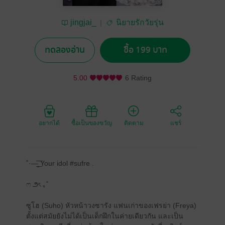
jingjai_
นิยายรักวัยรุ่น
ทดลองอ่าน
ซื้อ 199 บาท
5.00
6 Rating
อยากได้
ซื้อเป็นของขวัญ
ติดตาม
แชร์
˚·—̳͟͞͞ Your idol #sufre .
ෆ ౨ৎ ｡˚
ซูโฮ (Suho) หัวหน้าวงซารัง แฟนเก่าของเฟรย่า (Freya)
ตั้งแต่สมัยยังไม่ได้เป็นเด็กฝึกในค่ายเดียวกัน และเป็น