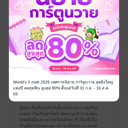
เขียนรีวิวและให้เรตติ้ง
หนังสือเล่มนี้เปิดให้แสดงความคิดเห็นได้เฉพาะ
ผู้ที่มีหนังสือฉบับเต็มเท่านั้น
รีวิวทั้งหมด
หน้าที่ 1
World's Y meb 2026 เทศกาลนิยาย การ์ตูนวาย สุดยิ่งใหญ่
แห่งปี ลดสุดฟิน สูงสุด 80% ตั้งแต่วันที่ 31 ก.ค. - 16 ส.ค.
♡ Your idol, My heart ♡
69
Your idol#sufre
ฮือออ
เรื่องนี้เล่นกับใจตั้งแต่เริ่ม intro ของเรื่อง
เลยนะ เริ่มเรื่องมาก็หน้าติดตามแล้วว่าจะต้อง
ปวดตับมั้ยและจะปวดใจแค่ไหน 🥹 เรื่องนี้เนื้อ
เรื่องดีมากๆเลยนะคะ ดราม่าก็พอประมาณแต่