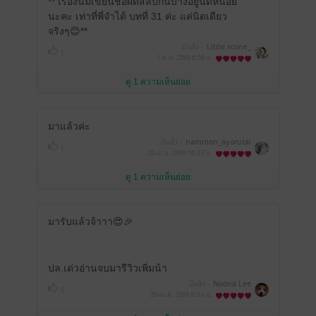
** เรื่องนี้มีเขียนชื่อผิดสลับกันบ้างอยู่นิดหน่อย
นะคะ เท่าที่พี่จำได้ บทที่ 31 ค่ะ แค่นิดเดียว
จริงๆ😊**
มีแล้ว -
Little.scone_
1
1 พ.ค. 2569
6:58 น.
ดู 1 ความเห็นย่อย
มาแล้วค่ะ
มีแล้ว -
nammon_ayorutai
1
20 เม.ย. 2569
16:37 น.
ดู 1 ความเห็นย่อย
มารับแล้วจ้าาา😍🎉
ปล.เด่วอ่านจบมารีวิวเพิ่มน้า
มีแล้ว -
Noona Lee
1
20 เม.ย. 2569
8:34 น.