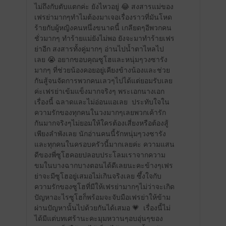
ไม่ถึงกับตับแตกค่ะ ยังไหวอยู่ 😂 สงสารแม่ของ
เฟรย่ามากๆทำไมต้องมาเจอเรื่องราวที่มันโหด
ร้ายกับผู้หญิงคนหนึ่งขนาดนี้ เกลียดๆอีพวกคน
ชั่วมากๆ ทำร้ายแม่ยังไม่พอ ยังจะมาทำร้ายเฟร
ย่าอีก สงสารทั้งคู่มากๆ อ่านไปน้ำตาไหลไป
เลย 😭 อยากขอบคุณซูโฮและหนุ่มๆวงซารัง
มากๆ ที่ช่วยน้องคอยอยู่เคียงข้างน้องและช่วย
กันสู้จนจัดการพวกคนเลวๆไปได้แต่ยอมรับเลย
ค่ะเฟรย่าเข้มแข็งมากจริงๆ พระเอกนางเอก
เรื่องนี้ ฉลาดและไม่อ่อนแอเลย
ประทับใจใน
ความรักของทุกคนในวงมากๆเลยพวกเค้ารัก
กันมากจริงๆไม่ยอมให้ใครต้องเสี่ยงหรือต้องสู้
เพียงลำพังเลย นักอ่านคนนี้รักหนุ่มๆวงซารัง
และทุกคนในครอบครัวนี้มากเลยค่ะ ความแสน
ดีของพี่ซูโฮคอยปลอบประโลมเราจากความ
ขมในบางฉากบางตอนได้ดีเลยนะคะข้างๆเฟร
ย่าจะมีซูโฮอยู่เสมอไม่เกินจริงเลย ซึ้งใจกับ
ความรักของซูโฮที่มีให้เฟรย่ามากๆไม่ว่าจะเกิด
ปัญหาอะไรซูโฮก็พร้อมจะจับมือเฟรย่าให้ข้าม
ผ่านปัญหานั้นไปด้วยกันได้เสมอ 💗
เรื่องนี้ไม่
ได้มีแต่บทเศร้านะคะมุมหวานๆอบอุ่นๆของ