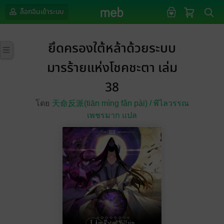
ล็อกอินเข้าระบบ
ยึดครองใต้หล้าด้วยระบบ
มารร้ายแห่งโชคชะตา เล่ม
38
โดย
天命反派(tiān mìng fǎn pài) /
พิไลวรรณ
เพชรมาก แปล