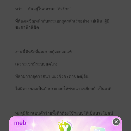
ทว่า… ดันอยู่ในสถานะ ‘ตัวร้าย’
ที่ต้องเผชิญหน้ากับพระเอกสูตรสำเร็จอย่าง ‘เย่เฉิน’ ผู้มี
ชะตาฟ้าลิขิต
งานนี้มีหรือที่คุณชายกู้จะยอมแพ้..
เพราะเขามีระบบสุดโกง
ที่สามารถดูดวาสนา แย่งชิงชะตาของผู้อื่น
ไม่มีทางยอมเป็นตัวประกอบให้พระเอกเหยียบย่ำเป็นแน่!
ทะลุมิติมาเป็นตัวร้ายทั้งทีก็ต้องใช้ระบบให้เป็นประโยชน์
บิดเบือนชะตาฟ้า เพิ่มแต้มชะตาสวรรค์ แลกเคล็ดวิชาลับ