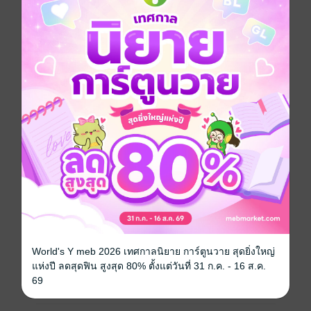
อัพเกรดพลัง...
เตรียมพบกับการพลิกบทบาทครั้งยิ่งใหญ่
การปูทางก้าวสู่จุดสูงสุด ของ(ว่าที่)ตัวร้ายสุดเจ้าเล่ห์แห่ง
ยุค.."
หนังสือแปล
กำลังภายใน
แฟนตาซี
นิยายจีนแปล
ซีรีส์
ยึดครองใต้หล้าด้วยระบบมารร้ายแห่งโชคชะตา
ประเภทไฟล์
pdf, epub
(สารบัญ)
World's Y meb 2026 เทศกาลนิยาย การ์ตูนวาย สุดยิ่งใหญ่
วันที่วางขาย
22 เมษายน 2569
แห่งปี ลดสุดฟิน สูงสุด 80% ตั้งแต่วันที่ 31 ก.ค. - 16 ส.ค.
69
ความยาว
333 หน้า (≈ 47,076 คำ)