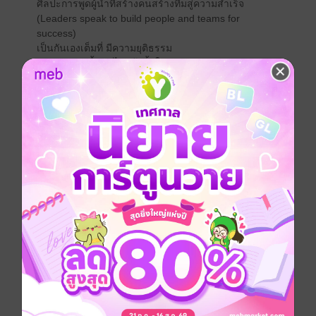
ศิลปะการพูดผู้นำที่สร้างคนสร้างทีมสู่ความสำเร็จ
(Leaders speak to build people and teams for
success)
เป็นกันเองเต็มที่ มีความยุติธรรม
ช่วยแนะนำชี้แจง ไม่แล้งน้ำใจ
เห็นคุณค่าของคน มีเหตุผลจูงใจ
ไม่พยาบาทขึ้งโกรธ ไม่ถือโทษลูกน้อง
รู้พฤติกรรมนิสัยมนุษย์ สุดเท่บุคลิกภาพ
คำนิยมโดยอ.ทินวัฒน์ มฤคพิทักษ์และรศ. สุขุม นวลสกุล
โปรยรองปก
คำคมข้อคิดศิลปะการพูดสำหรับผู้นำ
สร้างวิสัยทัศน์และพลังใจ: “ภาวะผู้นำคือความสามารถใน
การเปลี่ยนวิสัยทัศน์ให้กลายเป็นความจริง” — วอร์เรน
เบนนิส
สร้างทีม: “อย่าบอกคนอื่นว่าควรทำอย่างไร แต่จงบอกพวก
เขาว่าควรทำอะไร แล้วปล่อยให้พวกเขาทำให้คุณ
ประหลาดใจ” — จอร์จ เอส. แพตตัน
การฟังและทำความเข้าใจ: “สิ่งสำคัญที่สุดในการสื่อสาร
คือการฟังในสิ่งที่ไม่ได้พูด” — ปีเตอร์ ดรักเกอร์
การให้กำลังใจ: “ผู้นำต้องสร้างความหวัง แม้ในวันที่ทุก
อย่างดูหมดหวัง”
การพัฒนาคน: “ก่อนที่คุณจะเป็นผู้นำ ความสำเร็จทั้งหมด