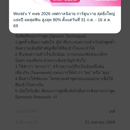
ขึ้นอยู่กับการพัฒนาตนเอง เมื่อคุณเป็นผู้นำแล้ว ความ
สำเร็จทั้งหมดขึ้นอยู่กับการพัฒนาผู้อื่น” — แจ็ค เวลช์
World's Y meb 2026 เทศกาลนิยาย การ์ตูนวาย สุดยิ่งใหญ่
ความจริงใจ: “สิ่งที่คุณทำ มีผลยิ่งใหญ่มากกว่าสิ่งที่คุณพูด”
แห่งปี ลดสุดฟิน สูงสุด 80% ตั้งแต่วันที่ 31 ก.ค. - 16 ส.ค.
— สตีเฟน โควีย์
69
TRANSEARCH International +4
ข้อคิดศิลปะการพูด (Speech Technique)
1.พูดซ้ำเพื่อความฝังใจ: ผู้นำที่ประสบความสำเร็จมักพูดซ้ำ
ข้อความเดิมที่สำคัญเพื่อให้ทีมเข้าใจและจำได้
2.ชื่นชมความสำเร็จเล็กน้อย: การยกย่องชัยชนะเล็กๆ
น้อยๆ ของทีมจะช่วยกระตุ้นขวัญกำลังใจ
3.ใช้คำว่า "พวกเรา": สร้างความรู้สึกเป็นอันหนึ่งอัน
เดียวกัน (Teamwork) แทนการใช้คำว่า "ผม" หรือ "คุณ"
4.สื่อสารให้ชัดเจน: ไตร่ตรองคำพูดก่อนเอ่ยออกมาเพื่อให้
ทีมเข้าใจตรงกัน
5.เปิดใจรับฟัง: ศิลปะการพูดที่แท้จริงคือการฟังมากกว่าพูด
Symonds Research +3
ประเภทไฟล์
pdf
วันที่วางขาย
21 เมษายน 2569