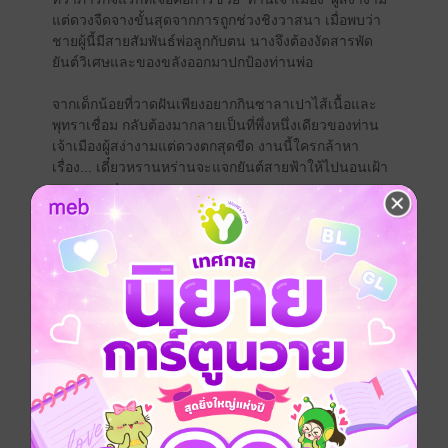
แต่ดวงจืดจางขั้นสุดจากการถูกช่วงชิงวาสนา เมื่อพบว่า
ชายผู้นี้มีสายสัมพันธ์พ่อลูกกับตน นางจึงต้องงัดสารพัด
ยันต์วิเศษและของขลังออกมาปกป้องท่านพ่อ
จากเด็กน้อยที่วาดฝันเพียงอยากกินซาลาเปาไส้เนื้อและ
พุทราเชื่อม กลับต้องมากลายเป็นที่พึ่งหนึ่งเดียวของท่าน
เจ้าเมืองผู้สง่างามแต่ดวงตกสุดขีด งานนี้ใครกล้าหา
เรื่อง... เดี๋ยวหรานหร่านจะแจกยันต์สายฟ้าให้ไปนอนเฝ้า
ยมบาลเอง!
ความแสบซ่าระดับปรมาจารย์ในร่างเด็กน้อย ที่มือหนึ่งถือ
ยันต์สั่งตาย อีกมือถือซาลาเปา... ใครกล้ารังแกท่านพ่อของ
นาง เตรียมตัวไปคุยกับรากมะม่วงได้เลย เพราะหรานห
ร่านคนนี้ 'ดุ' กว่าที่เห็น และ 'กิน' เก่งกว่าที่คิด! (บทที่ 361-
400)
จีนโบราณ
หนังสือแปล
นิยายจีนแปล
ซีรีส์
นักพรตน้อยสายบู๊หรานหร่าน ลงเขามาหาท่านพ่อแล้ว