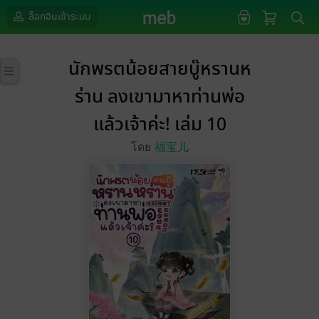
ล็อกอินเข้าระบบ
นักพรตน้อยสายบู๊หรานห
ร่าน ลงเขามาหาท่านพ่อ
แล้วเจ้าค่ะ! เล่ม 10
โดย
福宝儿