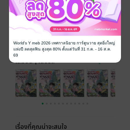
เจ้าค่ะ!
ประเภทไฟล์
pdf, epub
(สารบัญ)
วันที่วางขาย
22 เมษายน 2569
ความยาว
492 หน้า (≈ 69,924 คำ)
World's Y meb 2026 เทศกาลนิยาย การ์ตูนวาย สุดยิ่งใหญ่
ราคาปก
399 บาท (ประหยัด 30%)
แห่งปี ลดสุดฟิน สูงสุด 80% ตั้งแต่วันที่ 31 ก.ค. - 16 ส.ค.
69
เล่มอื่นๆ ในซีรีส์
ดูทั้งหมด
เรื่องที่คุณน่าจะสนใจ