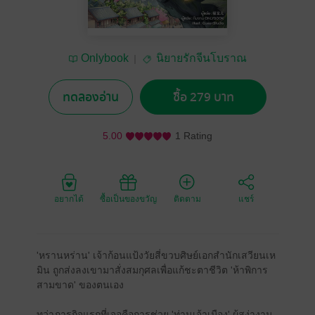
Onlybook
นิยายรักจีนโบราณ
ทดลองอ่าน
ซื้อ 279 บาท
5.00
1 Rating
อยากได้
ซื้อเป็นของขวัญ
ติดตาม
แชร์
'หรานหร่าน' เจ้าก้อนแป้งวัยสี่ขวบศิษย์เอกสำนักเสวียนเห
มิน ถูกส่งลงเขามาสั่งสมกุศลเพื่อแก้ชะตาชีวิต 'ห้าพิการ
สามขาด' ของตนเอง
ทว่าภารกิจแรกที่เจอคือการช่วย 'ท่านเจ้าเมือง' ผู้สง่างาม