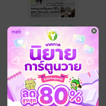
มติชน (news)
มติชน
ซื้อ 10 บาท
No Rating
อยากได้
ซื้อเป็นของขวัญ
ติดตาม
แชร์
หนังสือพิมพ์มติชน วันอังคารที่ 19 พฤษภาคม พ.ศ.2569
ประเภทไฟล์
pdf