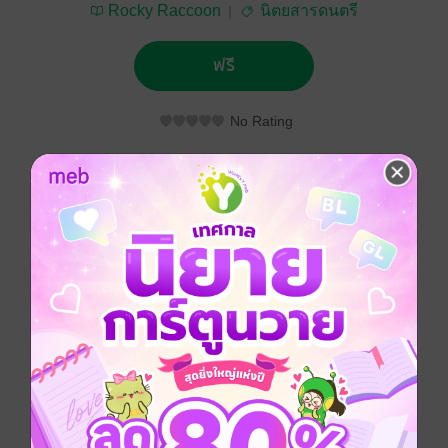
Rocky Raccoon
นิตยสารดนตรี
ฟรี
No Rating
ติดตาม
แชร์
ประเภทไฟล์
pdf
วันที่วางขาย
30 กันยายน 2559
ความยาว
94 หน้า
ราคาปก
ฟรี