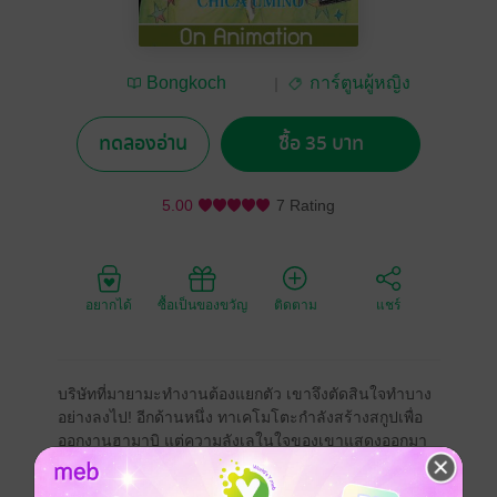
Bongkoch
การ์ตูนผู้หญิง
Publishing
ทดลองอ่าน
ซื้อ 35 บาท
5.00
7 Rating
อยากได้
ซื้อเป็นของขวัญ
ติดตาม
แชร์
บริษัทที่มายามะทำงานต้องแยกตัว เขาจึงตัดสินใจทำบาง
อย่างลงไป! อีกด้านหนึ่ง ทาเคโมโตะกำลังสร้างสกูปเพื่อ
ออกงานฮามาบิ แต่ความลังเลในใจของเขาแสดงออกมา
ทางผลงาน....!? แล้วโมริตะล่ะ....!? พบกับผลงานเรื่องยาว
เล่ม 5 ที่คุณจะวางไม่ลง