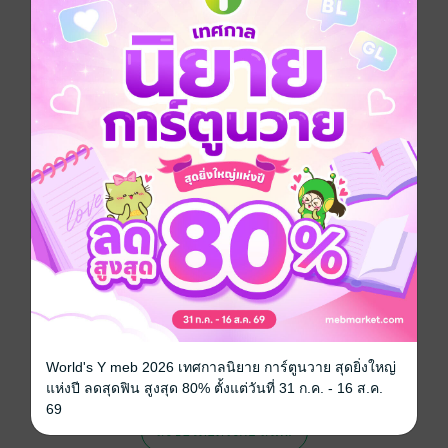
การ์ตูนผู้หญิง
ซีรีส์
Honey & Clover ฮันนี่ แอนด์ โคลเวอร์
ประเภทไฟล์
pdf
วันที่วางขาย
12 ธันวาคม 2562
ความยาว
196 หน้า
ราคาปก
50 บาท (ประหยัด 30%)
สนใจเวอร์ชันกระดาษ เชิญทางนี้!
เวอร์ชันกระดาษมีวางขายที่เว็บไซต์สำนัก
พิมพ์ จะไม่มีขายโดย MEB นะจ๊ะ สามารถสั่ง
World's Y meb 2026 เทศกาลนิยาย การ์ตูนวาย สุดยิ่งใหญ่
ซื้อ หรือติดต่อคนขายโดยตรงเลยจ้ะ
แห่งปี ลดสุดฟิน สูงสุด 80% ตั้งแต่วันที่ 31 ก.ค. - 16 ส.ค.
69
สั่งซื้อโดยตรงกับ สนพ.