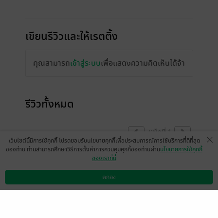
เขียนรีวิวและให้เรตติ้ง
คุณสามารถ
เข้าสู่ระบบ
เพื่อแสดงความคิดเห็นได้จ้า
รีวิวทั้งหมด
หน้าที่ 1
เว็บไซต์นี้มีการใช้คุกกี้ โปรดยอมรับนโยบายคุกกี้เพื่อประสบการณ์การใช้บริการที่ดีที่สุด
ของท่าน ท่านสามารถศึกษาวิธีการตั้งค่าการควบคุมคุกกี้ของท่านผ่าน
นโยบายการใช้คุกกี้
ของเราที่นี่
มีแล้ว -
ต้าวแมวมึน
มีแล้ว -
Kizu Amakusa
28 พ.ย. 2568
0:5 น.
11 ต.ค. 2568
6:24 น.
ตกลง
ดาวน์โหลดแอป
วิธีการใช้งาน
ติดต่อเรา
มีแล้ว -
G☆N £nd time
มีแล้ว -
♡︎ arisa ♡︎
★《VON》
25 พ.ค. 2568
13:0 น.
29 มี.ค. 2568
7:59 น.