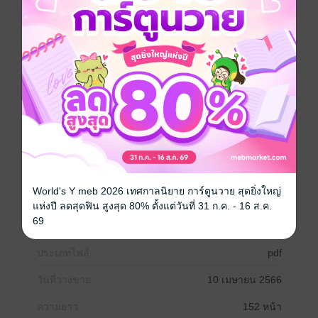
เป็นต้น
3. วิดเจ็ตที่ใช้ครอบวิดเจ็ตอื่น เช่น Bottom Sheet, Card,
Dialog เป็นต้น
4. วิดเจ็ตการนำทาง เช่น Navigation Drawer,
NavigationBar, Tabs เป็นต้น
5. วิดเจ็ตตัวเลือก เช่น Options, Slider, Switch เป็นต้น
6. วิดเจ็ตกล่องข้อความ เช่น Text Field เป็นต้น
คุณสามารถดูภาพตัวอย่างและตัวอย่างโค้ดเพื่อทำความ
เข้าใจการใช้งาน Widget ต่างๆ ได้
คอมพิวเตอร์
เขียนโปรแกรม
World's Y meb 2026 เทศกาลนิยาย การ์ตูนวาย สุดยิ่งใหญ่
แห่งปี ลดสุดฟิน สูงสุด 80% ตั้งแต่วันที่ 31 ก.ค. - 16 ส.ค.
69
ซีรีส์
Material Design
ประเภทไฟล์
pdf
วันที่วางขาย
10 เมษายน 2566
ความยาว
152 หน้า