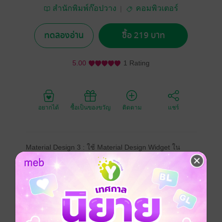
สำนักพิมพ์ก๊อปวาง
คอมพิวเตอร์
ทดลองอ่าน
ซื้อ 219 บาท
5.00
1 Rating
อยากได้
ซื้อเป็นของขวัญ
ติดตาม
แชร์
Material Design 3 : ใช้ Material Design Widget ใน
Flutter อย่างเข้าใจและประยุกต์ใช้งานได้ หนังสือเล่มนี้
เป็นคู่มือการใช้งานวิดเจ็ต (Widget) ของ Material Design
3 โดยเน้นภาพประกอบตัวอย่างโค้ด โดยแบ่ง Widget ออก
เป็น 6 ประเภท ดังนี้
1. วิดเจ็ตแอคชั่น เช่น ปุ่มในรูปแบบต่างๆ
2. วิดเจ็ตที่ใช้สื่อสารกับผู้ใช้ เช่น Badge, Snackbar