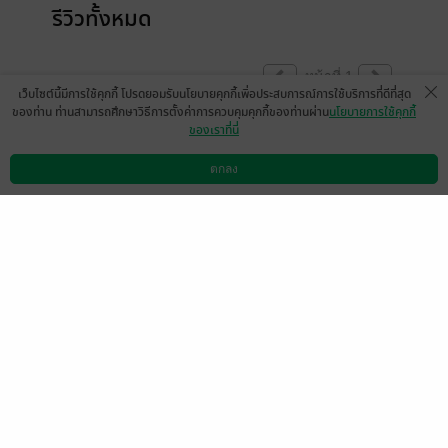
รีวิวทั้งหมด
หน้าที่ 1
เว็บไซต์นี้มีการใช้คุกกี้ โปรดยอมรับนโยบายคุกกี้เพื่อประสบการณ์การใช้บริการที่ดีที่สุด
ของท่าน ท่านสามารถศึกษาวิธีการตั้งค่าการควบคุมคุกกี้ของท่านผ่าน
นโยบายการใช้คุกกี้
ของเราที่นี่
good good gooooood
ตกลง
มีแล้ว -
TAIYO6395
ดาวน์โหลดแอป
วิธีการใช้งาน
ติดต่อเรา
0
16 ม.ค. 2567
8:14 น.
หน้าที่ 1
เลือกหมวดหมู่
+
บริการช่วยเหลือ
+