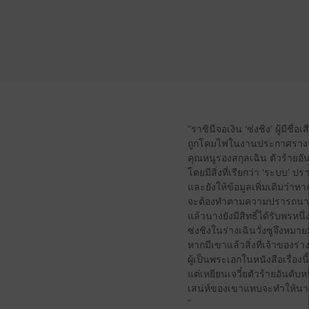
"ราชินีจอเงิน ‘ซ่งชิง’ ผู้มีช
ถูกโคมไฟในงานประกาศรางวัลหล
คุณหนูรองสกุลเฉิน ตัวร้ายอั
โดยมีสิ่งที่เรียกว่า ‘ระบบ’
และยังให้ข้อมูลเพิ่มเติมว่า
จะต้องทำตามความปรารถนาขอ
แล้วนางยังมีสิทธิ์ได้รับพรหนึ่
ซ่งชิงในร่างเฉินวั่งซูจึงหมายม
หากมีเขาแล้วสิ่งที่เจ้าของร่า
ผู้เป็นพระเอกในหนังสือเรื่องน
แต่เหยียนเจวี๋ยตัวร้ายอันดับ
เสน่ห์ของเขาแทบจะทำให้นาง
"