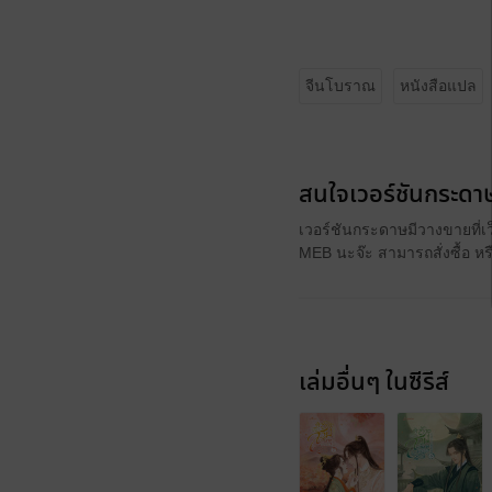
จีนโบราณ
หนังสือแปล
สนใจเวอร์ชันกระดาษ
เวอร์ชันกระดาษมีวางขายที่เ
MEB นะจ๊ะ สามารถสั่งซื้อ ห
เล่มอื่นๆ ในซีรีส์