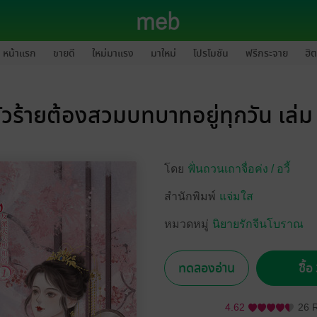
หน้าแรก
ขายดี
ใหม่มาแรง
มาใหม่
โปรโมชัน
ฟรีกระจาย
ฮิต
ัวร้ายต้องสวมบทบาทอยู่ทุกวัน เล่ม
โดย
ฟั่นถวนเถาจื่อค่ง /
อวี้
สำนักพิมพ์
แจ่มใส
หมวดหมู่
นิยายรักจีนโบราณ
ทดลองอ่าน
ซื้
4.62
26 