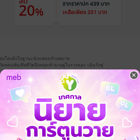
ลด
จากราคาปก 439 บาท
20
%
เหลือเพียง 351 บาท
ื่อเสียงโด่งดังในฐานะนักแสดงเจ้าบทบาท
่นทับเสียชีวิตจึงหลุดเข้ามาอยู่ในร่างของ ‘เฉินวั่งซู’
นดับสองที่มีชะตากรรมน่าสังเวชในหนังสือเรื่อง ‘ตำนานหลิ่วอิง’
 ปรากฏเป็นเสียงในหัวคอยให้คำแนะนำ
หากนางอยากกลับโลกเดิม
งเจ้าของร่างเดิมให้สำเร็จ
งข้ออีกด้วย
าดที่จะร่วมมือกับตัวร้ายอันดับหนึ่งของเรื่องอย่าง ‘เหยียนเจวี๋ย’
งเดิมต้องการอย่างการทำให้องค์ชายเจ็ด ‘เจียงเยี่ยเฉิน’
ี้สำนึกเสียใจอย่างหาที่สุดมิได้จะต้องสำเร็จผลโดยง่ายเป็นแน่
หนึ่งของเรื่องนี่จะรูปงามมากไปแล้วกระมัง
ลุ่มหลงจนลืมแผนการกลับโลกเดิมเสียแล้ว