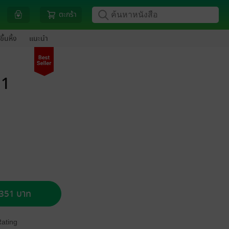
ตะกร้า
ขึ้นหิ้ง
แนะนำ
 1
อ 351 บาท
Rating