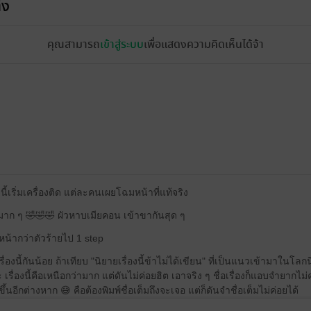
้ง
คุณสามารถ
เข้าสู่ระบบ
เพื่อแสดงความคิดเห็นได้จ้า
นี้เริ่มเครื่องติด แต่ละคนเผยโฉมหน้าที่แท้จริง
มาก ๆ 🤣🤣🤣 ผัวหาบเมียคอน เข้าขากันสุด ๆ
หน้ากว่าตัวร้ายไป 1 step
งนี้กันน้อย ถ้าเทียบ "นิยายเรื่องนี้ข้าไม่ได้เขียน" ที่เป็นแนวเข้ามาในโล
เรื่องนี้คือเหนือกว่ามาก แต่ดันไม่ค่อยฮิต เอาจริง ๆ ชื่อเรื่องก็แอบจำยากไ
นอีกต่างหาก 😅 คือต้องพิมพ์ชื่อเต็มถึงจะเจอ แต่ก็ดันจำชื่อเต็มไม่ค่อยได้