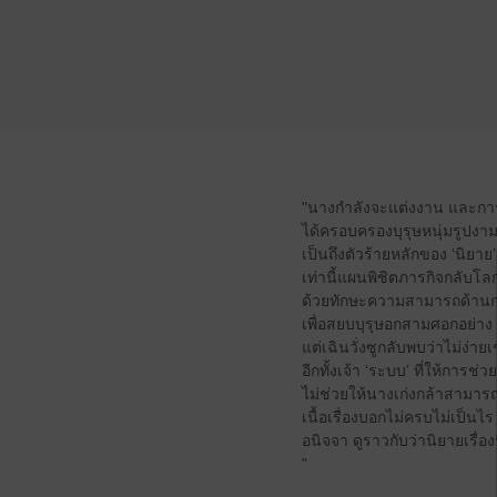
"นางกำลังจะแต่งงาน และการแต
ได้ครอบครองบุรุษหนุ่มรูปงาม
เป็นถึงตัวร้ายหลักของ ‘นิยาย’ 
เท่านี้แผนพิชิตภารกิจกลับโลกเ
ด้วยทักษะความสามารถด้านการ
เพื่อสยบบุรุษอกสามศอกอย่าง
แต่เฉินวั่งซูกลับพบว่าไม่ง่ายเ
อีกทั้งเจ้า ‘ระบบ’ ที่ให้การช่
ไม่ช่วยให้นางเก่งกล้าสามารถด
เนื้อเรื่องบอกไม่ครบไม่เป็นไร
อนิจจา ดูราวกับว่านิยายเรื่อ
"