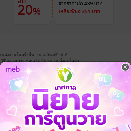
ลด
จากราคาปก 439 บาท
20
%
เหลือเพียง 351 บาท
่งงานในครั้งนี้ช่างน่าอภิรมย์ยิ่งนัก!
 ฝีมือเก่งฉกาจ ซ่อนเร้นงำประกายดั่งคมในฝัก
ที่ขับเคี่ยวกับพระเอกของเรื่องอย่างสูสี
ดิมของ ‘เฉินวั่งซู’ คนใหม่ก็ก้าวหน้าไปอีกขั้น
แสดงอันเป็นเลิศ มารยาหญิงร้อยเล่มเกวียนถูกงัดขึ้นมาใช้
 ‘เหยียนเจวี๋ย’ ให้เป็นทาสรัก ทำทุกอย่างตามความปรารถนาของนาง
ช่นนั้น เหยียนเจวี๋ยผู้นี้หาใช่คนแบบที่นางคิดมาตั้งแต่แรก!
วยเหลือนี่ก็ไม่ค่อยมีประโยชน์เอาเสียเลย
ุจเทพเซียนเช่นนิยายเรื่องอื่นก็แล้วไปเถิด บางครั้งยังบอกข้อมูลที่ไร้สาระ
 ยังเกือบทำให้นางต้องเสียท่าจบชีวิต!
งนี้จะซับซ้อนกว่าที่นางเคยอ่านไปมาก