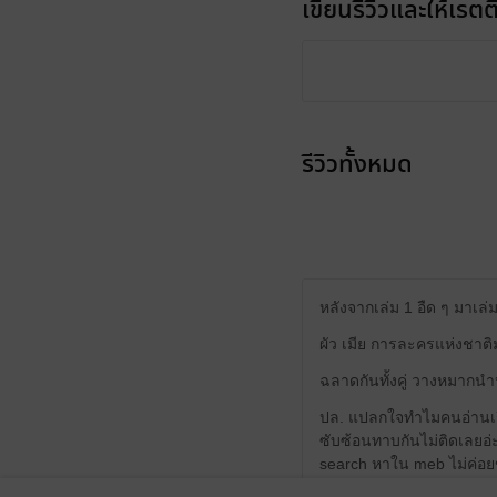
เขียนรีวิวและให้เรตติ
รีวิวทั้งหมด
หลังจากเล่ม 1 อืด ๆ มาเล่ม
ผัว เมีย การละครแห่งชาติ
ฉลาดกันทั้งคู่ วางหมากนำ
ปล. แปลกใจทำไมคนอ่านเรื่อ
ซับซ้อนทาบกันไม่ติดเลยอ่ะ 
search หาใน meb ไม่ค่อยขึ้