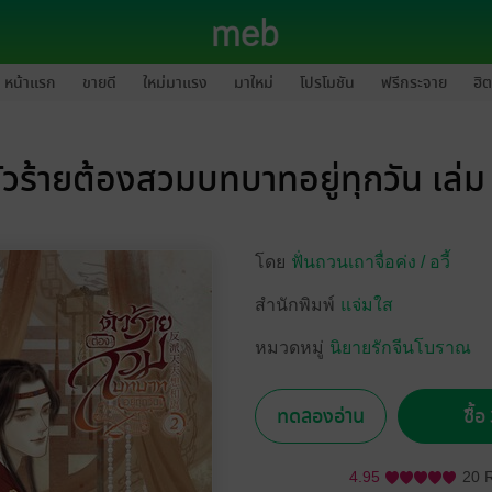
หน้าแรก
ขายดี
ใหม่มาแรง
มาใหม่
โปรโมชัน
ฟรีกระจาย
ฮิต
ัวร้ายต้องสวมบทบาทอยู่ทุกวัน เล่ม
โดย
ฟั่นถวนเถาจื่อค่ง /
อวี้
สำนักพิมพ์
แจ่มใส
หมวดหมู่
นิยายรักจีนโบราณ
ทดลองอ่าน
ซื้
4.95
20 