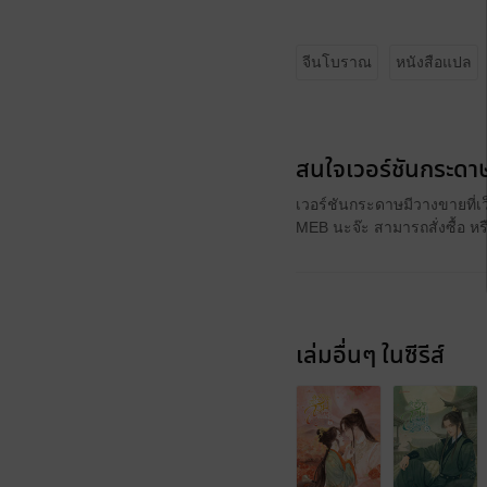
จีนโบราณ
หนังสือแปล
สนใจเวอร์ชันกระดาษ
เวอร์ชันกระดาษมีวางขายที่เ
MEB นะจ๊ะ สามารถสั่งซื้อ ห
เล่มอื่นๆ ในซีรีส์