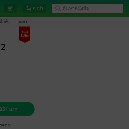
ตะกร้า
ขึ้นหิ้ง
แนะนำ
 2
อ 351 บาท
Rating