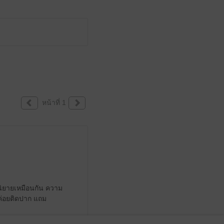
หน้าที่ 1
กนิยายเหมือนกัน ความ
ม่ค่อยติดปาก แถม
มีแล้ว -
dancha