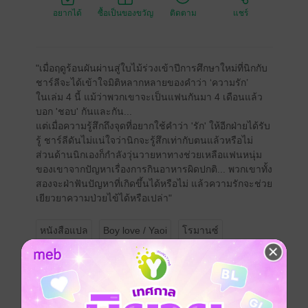
อยากได้
ซื้อเป็นของขวัญ
ติดตาม
แชร์
"เมื่อฤดูร้อนผันผ่านสู่ใบไม้ร่วงเข้าปีการศึกษาใหม่ที่นิกกับ
ชาร์ลีจะได้เข้าใจมิติหลากหลายของคำว่า ‘ความรัก’
ในเล่ม 4 นี้ แม้ว่าพวกเขาจะเป็นแฟนกันมา 4 เดือนแล้ว
บอก 'ชอบ' กันและกัน...
แต่เมื่อความรู้สึกถึงจุดที่อยากใช้คำว่า 'รัก' ให้อีกฝ่ายได้รับ
รู้ ชาร์ลีดันไม่แน่ใจว่านิกจะรู้สึกเท่ากับตนแล้วหรือไม่
ส่วนด้านนิกเองก็กำลังวุ่นวายหาทางช่วยเหลือแฟนหนุ่ม
ของเขาจากปัญหาเรื่องการกินอาหารผิดปกติ... พวกเขาทั้ง
สองจะฝ่าฟันปัญหาที่เกิดขึ้นได้หรือไม่ แล้วความรักจะช่วย
เยียวยาความป่วยไข้ได้หรือเปล่า"
หนังสือแปล
Boy love / Yaoi
โรมานซ์
โรงเรียน
พัฒนาตนเอง
ซีรีส์
Heartstopper หยุดหัวใจไว้ที่นาย