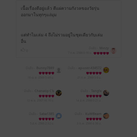
เนื้อเรื่องดีอยู่แล้ว ตีแผ่ความกังวลของวัยรุ่น
ออกมาในทุกๆแง่มุม
แต่ทำไมเล่ม 4 ถึงไม่รวมอยู่ในชุดเดียวกับเล่ม
อื่น
มีแล้ว -
Minzy
0
7 ก.พ. 2566
0:16 น.
มีแล้ว -
Bunny7889
มีแล้ว -
ap-user-434572
16984080
18 เม.ย. 2569
5:46 น.
21 ก.พ. 2569
5:6 น.
มีแล้ว -
Chanatip C'k
มีแล้ว -
Tangfa
13 พ.ย. 2567
16:16 น.
14 ส.ค. 2566
0:21 น.
มีแล้ว -
Saba1385
มีแล้ว -
KuMBeam
5 ส.ค. 2566
2:32 น.
3 ก.พ. 2566
4:56 น.