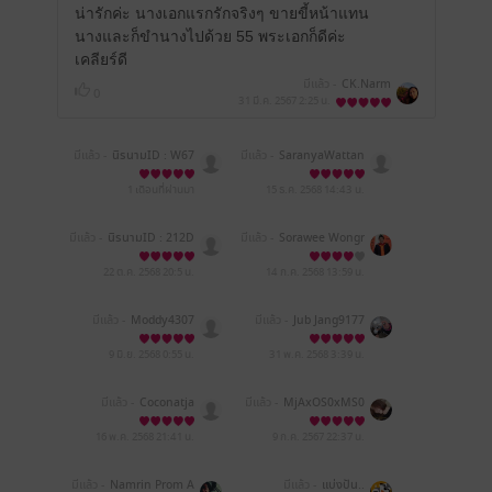
น่ารักค่ะ นางเอกแรกรักจริงๆ ขายขี้หน้าแทน
นางและก็ขำนางไปด้วย 55 พระเอกก็ดีค่ะ
เคลียร์ดี
มีแล้ว -
CK.Narm
0
31 มี.ค. 2567
2:25 น.
มีแล้ว -
นิรนามID : W67
มีแล้ว -
SaranyaWattan
wi5I739
a
1 เดือนที่ผ่านมา
15 ธ.ค. 2568
14:43 น.
มีแล้ว -
นิรนามID : 212D
มีแล้ว -
Sorawee Wongr
e30909
abeab
22 ต.ค. 2568
20:5 น.
14 ก.ค. 2568
13:59 น.
มีแล้ว -
Moddy4307
มีแล้ว -
Jub Jang9177
9 มิ.ย. 2568
0:55 น.
31 พ.ค. 2568
3:39 น.
มีแล้ว -
Coconatja
มีแล้ว -
MjAxOS0xMS0
wNSAxMjoyNTozNA==
16 พ.ค. 2568
21:41 น.
9 ก.ค. 2567
22:37 น.
มีแล้ว -
Namrin Prom A
มีแล้ว -
แบ่งปัน..