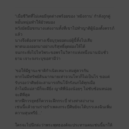
"เมื่อชีวิตที่ไม่เคยมีจุดด่างพร้อยของ ‘หมิงถาน’ กำลังถูกคู่
หมั้นหนุ่มทำให้มัวหมอง
หวังมัดมือชกนางแต่งงานทั้งที่เขาไปทำญาติผู้น้องตั้งครรภ์
แล้ว
นางจึงต้องหาทางเขี่ยบุรุษยอดแย่ผู้นี้ทิ้งไปเสีย
พาตนเองออกมาอย่างบริสุทธิ์ผุดผ่องให้ได้
จนกระทั่งไปไหว้พระขอพรในวิหารแห่งหนึ่งนานนับชั่ว
ยาม เจาะจงระบุขอสามีว่า
‘ขอให้มีฐานะชาติกำเนิดเหมาะสมคู่ควรกัน
หากไม่มีทรัพย์สินมากมายเท่าจวนโหวก็ไม่เป็นไร ขอแค่
รับรองว่าศิษย์จะสามารถกินโจ๊กรังนกได้ทุกเมื่อ
ถ้าไม่มีแม่สามีก็จะดียิ่ง ญาติพี่น้องน้อยๆ ไม่ซับซ้อนหน่อย
จะดีที่สุด
หากฝึกวรยุทธ์ก็ควรจะฝึกกระบี่ ท่วงท่าสง่างาม
เช่นนี้แล้วยามร่ายรำเพลงกระบี่ศิษย์จะได้บรรเลงฉินเพิ่ม
ความสุนทรีย์...’
ใครจะไปนึกล่ะว่าพระพุทธองค์จะประทานคนเช่นนี้มาให้