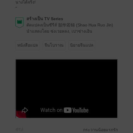
นางได้จริง!
"
สร้างเป็น TV Series
ดัดแปลงเป็นซีรีส์ 韶华若锦 (Shao Hua Ruo Jin)
นำแสดงโดย ซ่งเวยหลง, เปาซ่างเอิน
หนังสือแปล
จีนโบราณ
นิยายจีนแปล
ซีรีส์
กระวานน้อยแรกรัก