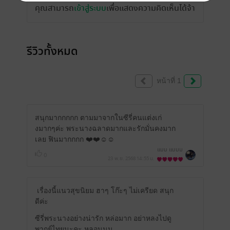
คุณสามารถ
เข้าสู่ระบบ
เพื่อแสดงความคิดเห็นได้จ้า
รีวิวทั้งหมด
หน้าที่ 1
สนุกมากกกกก ตามมาจากในซีรี่คนแต่งเก่
งมากๆค่ะ พระนางฉลาดมากและรักมั่นคงมาก
เลย ฟินมากกกก ❤️❤️☺️☺️
แบม แบมม
0
23 พ.ย. 2568
14:55 น.
เรื่องนี้แนวสุขนิยม ฮาๆ โก๊ะๆ ไม่เครียด สนุก
ดีค่ะ
ซีรี่พระนางอย่างน่ารัก หล่อมาก อย่าหลงไปดู
พากย์ไทยนะคะ หลอนนน