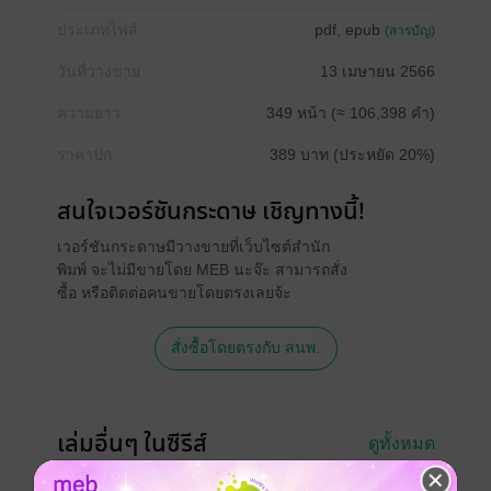
ประเภทไฟล์
pdf, epub
(สารบัญ)
วันที่วางขาย
13 เมษายน 2566
ความยาว
349 หน้า (≈ 106,398 คำ)
ราคาปก
389 บาท (ประหยัด 20%)
สนใจเวอร์ชันกระดาษ เชิญทางนี้!
เวอร์ชันกระดาษมีวางขายที่เว็บไซต์สำนัก
พิมพ์ จะไม่มีขายโดย MEB นะจ๊ะ สามารถสั่ง
ซื้อ หรือติดต่อคนขายโดยตรงเลยจ้ะ
สั่งซื้อโดยตรงกับ สนพ.
เล่มอื่นๆ ในซีรีส์
ดูทั้งหมด