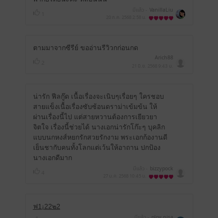
มีแล้ว -
VanillaLiu
1
20 ก.ค. 2568
2:58 น.
ตามมาจากซีรีย์ ขออ่านรีวิวกก่อนกด
Arich88
2
21 มิ.ย. 2568
9:43 น.
น่ารัก ฟีลกู๊ด เนื้อเรื่องจะเนิบๆเรื่อยๆ ใครชอบ
สายแข็งเนื้อเรื่องซับซ้อนดราม่าเข้มข้น ให้
ผ่านเรื่องนี้ไป แต่สายหวานต้องการเยียวยา
จิตใจ เรื่องนี้ช่วยได้ นางเอกน่ารักโก๊ะๆ บุคลิก
แบบนกหงส์หยกรักสวยรักงาม พระเอกก้องานดี
เย็นชากับคนทั้งโลกแต่เว้นให้อาถาน ปกป้อง
นางเอกดีมาก
มีแล้ว -
bizzypock
4
27 ม.ค. 2568
10:45 น.
ฟ1¡22๒2
มีแล้ว -
ploy.nisa