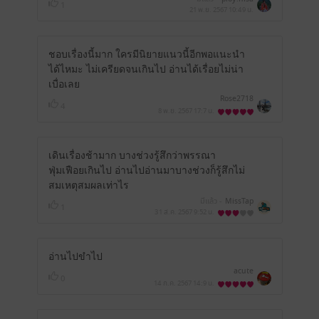
1
21 พ.ย. 2567
10:49 น.
ชอบเรื่องนี้มาก ใครมีนิยายแนวนี้อีกพอแนะนำ
ได้ไหมะ ไม่เครียดจนเกินไป อ่านได้เรื่อยไม่น่า
เบื่อเลย
Rose2718
4
8 พ.ย. 2567
17:7 น.
เดินเรื่องช้ามาก บางช่วงรู้สึกว่าพรรณา
ฟุ่มเฟือยเกินไป อ่านไปอ่านมาบางช่วงก็รู้สึกไม่
สมเหตุสมผลเท่าไร
มีแล้ว -
MissTap
1
31 ส.ค. 2567
9:52 น.
อ่านไปขำไป
acute
0
14 ก.ค. 2567
14:9 น.