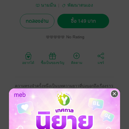
นามมีน
พัฒนาตนเอง
ทดลองอ่าน
ซื้อ 149 บาท
No Rating
อยากได้
ซื้อเป็นของขวัญ
ติดตาม
แชร์
ความทรงจำครั้งหนึ่งเป็นบทความยาวที่บ่งบอกถึงเรื่องราว
ที่เกิดขึ้นในอดีต เป็นสิ่งที่ได้จบสิ้นลงไปแล้ว หลงเหลือไว้
เพียงความทรงจำที่ยังคงอยู่ในความรู้สึกของคนที่ต้องการ
จะจดจำ เป็นความทรงจำที่แฝงไปด้วยความสุข ความทุกข์
เจ็บปวด ร้องไห้ ผิดหวัง เสียใจ การมีรอยยิ้มที่กว้างกว่าปกติ
การมีความอบอุ่นในหัวใจ และตราตรึงใจกับความรู้สึก
ผ่านความสัมพันธ์ที่มีต่อใครสักคนในช่วงเวลาใดเวลาหนึ่ง
หรือเหตุการณ์ใดเหตุการณ์หนึ่ง แม้จะผ่านไปนานสักแค่