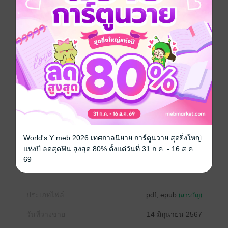
ไหน แต่ภาพของความทรงจำนั้นยังคงชัดเจนอยู่ในความ
รู้สึกเสมอ
เป็นความทรงจำที่ต่อให้ไม่เคยนึกถึงแต่ก็ยังคงอยู่ภายใต้
จิตใต้สำนึก ยังคงจดจำการเคยมีอยู่ของเรื่องราวเหล่านั้น
เป็นสิ่งที่ต่อให้หลงลืมไปชั่วขณะแต่กลับไม่เคยจางหายไป
จากความรู้สึก ยังคงวนเวียนอยู่ในชีวิตผ่านเรื่องราวที่ผ่าน
เข้ามาและจากไป ชัดเจน และย้ำเตือนในภาพเหล่านั้น ซึ่ง
อาจจะแตกต่างเพียงแค่ความโหยหาที่ไม่ได้มีเหมือนเดิมอีก
ต่อไป เป็นเพียงความสุขที่ผ่านเข้ามาเพื่อเป็นเรื่องราวดีๆที่
ทำให้นึกถึงการมีอยู่ ณ ช่วงเวลาใด เวลาหนึ่ง และยังคงอยู่
ตลอดไปเช่นนั้นจนกว่าความรู้สึกจะลบเลือนไป
World's Y meb 2026 เทศกาลนิยาย การ์ตูนวาย สุดยิ่งใหญ่
พัฒนาตนเอง
จิตวิทยา
แรงบันดาลใจ
แห่งปี ลดสุดฟิน สูงสุด 80% ตั้งแต่วันที่ 31 ก.ค. - 16 ส.ค.
69
กำลังใจ
ความสุข
ประเภทไฟล์
pdf, epub
(สารบัญ)
วันที่วางขาย
14 มิถุนายน 2567