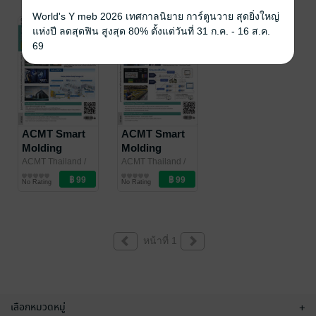
และโซลูชั่นที่
อุตสาหกรรมสู่
ประหยัด
World's Y meb 2026 เทศกาลนิยาย การ์ตูนวาย สุดยิ่งใหญ่
ยั่งยืน
การผลิต
พลังงานใน
แห่งปี ลดสุดฟิน สูงสุด 80% ตั้งแต่วันที่ 31 ก.ค. - 16 ส.ค.
อัจฉริยะ
อุตสาหกรรม
69
การผลิตและ
แนวโน้มของ
ยานยนต์ไฟฟ้า
ACMT Smart
ACMT Smart
Molding
Molding
Magazine (เล่ม
Magazine (เล่ม
ACMT Thailand
/
ACMT Thailand
/
Minnotec Thailand
นิตยสาร
Minnotec Thailand
นิตยสาร
ที่ 2): การยก
ที่ 1):
No Rating
No Rating
อุตสาหกรรม
อุตสาหกรรม
ระดับความรู้
ประเทศไทยใน
ด้าน
ยุค 4.0 กับ
อุตสาหกรรมสู่
โซลูชันโรงงาน
การผลิต
ฉีดขึ้นรูป
หน้าที่ 1
อัจฉริยะ
พลาสติก
อัจฉริยะ
เลือกหมวดหมู่
+