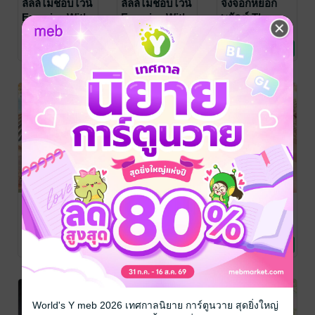
ลัลล์ไม่ชอบไวน์
ลัลล์ไม่ชอบไวน์
จิ้งจอกหยอก
Enemies With
Enemies With
พยัคฆ์ The
Benefits
Benefits
Guardian
เสือดาวหิมะ
เสือดาวหิมะ
เสือดาวหิมะ
นิยาย Girl
นิยาย Girl
นิยาย Girl
Special
Special
Spirit
42 Rating
57 Rating
32 Rating
Love/Yuri
Love/Yuri
Love/Yuri
Wedding Day
Working Days
นิลเป็นพญานาค
ลัลล์ไม่ชอบไวน์
ขนมปังชีสเนย
How to be the
Enemies With
Bake love
Great Naga
Benefits ตอน
feelings
เสือดาวหิมะ
เสือดาวหิมะ
เสือดาวหิมะ
นิยาย Girl
นิยาย Girl
นิยาย Girl
พิเศษ ละคร
64 Rating
60 Rating
132 Rating
Love/Yuri
Love/Yuri
Love/Yuri
เสียง [Audio
Drama] :
Hidden
Agenda
World's Y meb 2026 เทศกาลนิยาย การ์ตูนวาย สุดยิ่งใหญ่