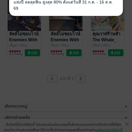
แห่งปี ลดสุดฟิน สูงสุด 80% ตั้งแต่วันที่ 31 ก.ค. - 16 ส.ค.
69
ลัลล์ไม่ชอบไวน์
ลัลล์ไม่ชอบไวน์
คุณวาฬร้านชำ
Enemies With
Enemies With
The Whale
Benefits
Benefits
Store ร้านนี้
เสือดาวหิมะ
เสือดาวหิมะ
เสือดาวหิมะ
นิยาย Girl
นิยาย Girl
นิยาย Girl
Special !
ไม่มีรักขาย
221 Rating
709 Rating
206 Rating
Love/Yuri
Love/Yuri
Love/Yuri
หน้าที่ 1
เลือกหมวดหมู่
+
บริการช่วยเหลือ
+
เว็บไซต์นี้มีการใช้คุกกี้ โปรดยอมรับนโยบายคุกกี้เพื่อประสบการณ์การใช้บริการที่ดีที่สุด
เกี่ยวกับเรา
+
ของท่าน ท่านสามารถศึกษาวิธีการตั้งค่าการควบคุมคุกกี้ของท่านผ่าน
นโยบายการใช้คุกกี้