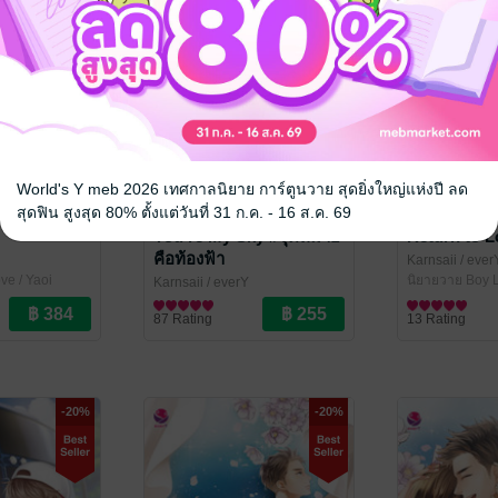
World's Y meb 2026 เทศกาลนิยาย การ์ตูนวาย สุดยิ่งใหญ่แห่งปี ลด
สุดฟิน สูงสุด 80% ตั้งแต่วันที่ 31 ก.ค. - 16 ส.ค. 69
You're My Sky #จุดหมาย
Return to L
คือท้องฟ้า
Karnsaii
/ ever
ve / Yaoi
นิยายวาย Boy L
Karnsaii
/ everY
นิยายวาย Boy Love / Yaoi
87 Rating
13 Rating
-20%
-20%