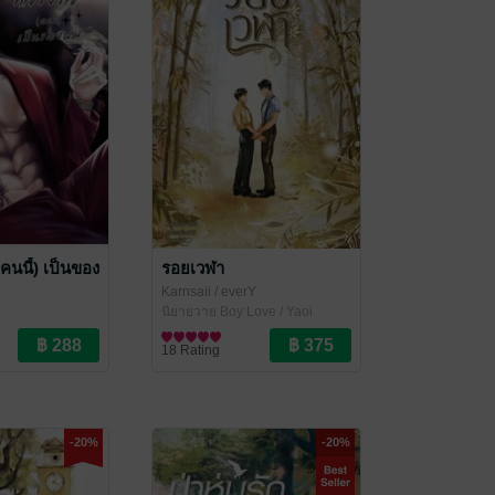
 (คนนี้) เป็นของ
รอยเวฬา
Karnsaii
/ everY
นิยายวาย Boy Love / Yaoi
ove / Yaoi
18 Rating
-20%
-20%