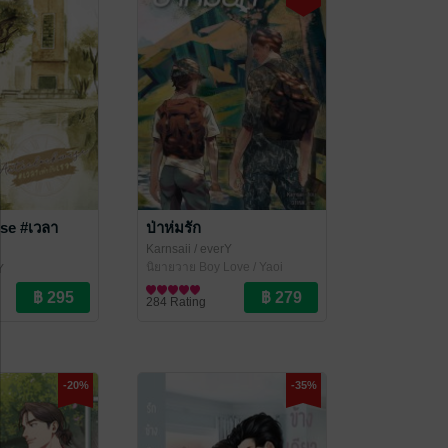
se #เวลา
ป่าห่มรัก
Karnsaii
/ everY
นิยายวาย Boy Love / Yaoi
Y
ove / Yaoi
284 Rating
-20%
-35%