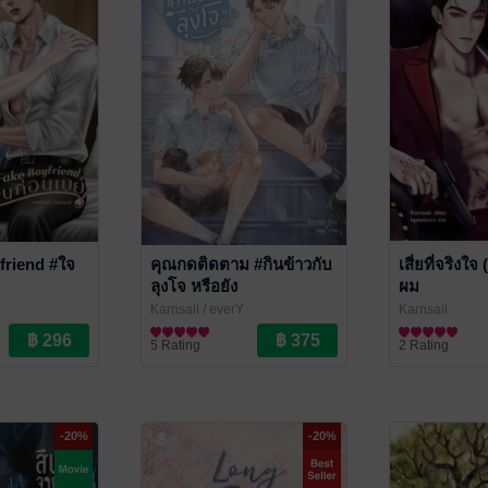
friend #ใจ
คุณกดติดตาม #กินข้าวกับ
เสี่ยที่จริงใจ
ลุงโจ หรือยัง
ผม
Karnsaii
/ everY
Karnsaii
ve / Yaoi
นิยายวาย Boy Love / Yaoi
นิยายวาย Boy L
5 Rating
2 Rating
-20%
-20%