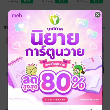
No Rating
No Rating
No Rating
ขายดี
ดูทั้งหมด
mom&kids
mom&kids
me+ Vol.4
me+ Vol.4
Issue.27
Issue.26
writer2happy
/
writer2happy
/
ebook4u
นิตยสารแม่และเด็ก
ebook4u
นิตยสารแม่และเด็ก
No Rating
No Rating
check list
mom&kids
AMARIN
พัฒนาการทารก
me+ Vol.3
BABY and
1 - 12 เดือน
Issue.17
KIDS No. 156
พร้อมเป็นแม่
/ Kids
Writer2Happy
/
ทีมงาน AMARIN
game book
นิตยสารแม่และเด็ก
ebook4u
นิตยสารแม่และเด็ก
BABY and KIDS
นิตยสารแม่และเด็ก
/
No Rating
No Rating
No Rating
Amarin Magazine