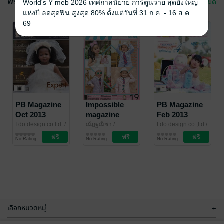
ฟรีกระจาย
ดูทั้งหมด
World's Y meb 2026 เทศกาลนิยาย การ์ตูนวาย สุดยิ่งใหญ่
แห่งปี ลดสุดฟิน สูงสุด 80% ตั้งแต่วันที่ 31 ก.ค. - 16 ส.ค.
69
REAL
Little Babies
PARENTING
Vol.5 Issue9
No. 116
ทีมงาน REAL
PB Magazine
I Do Design
Impossible
/ PB
PB Magazine
PARENTING
นิตยสารแม่และเด็ก
/
E-Magazine
นิตยสารแม่และเด็ก
Oct 2013
magazine
Feb 2013
1 Rating
No Rating
Amarin Magazine
(Pregnancy &
No.19
(Pregnancy &
I do design co.ltd.
/
ณัฏฐณิชา
/
I do design co.,ltd
/
PB E-Magazine
นิตยสารแม่และเด็ก
IMPOSSIBLE
นิตยสารแม่และเด็ก
PB E-Magazine
นิตยสารแม่และเด็ก
Baby)
Baby)
No Rating
No Rating
No Rating
magazine
เลือกหมวดหมู่
+