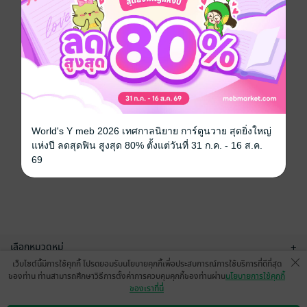
World's Y meb 2026 เทศกาลนิยาย การ์ตูนวาย สุดยิ่งใหญ่
แห่งปี ลดสุดฟิน สูงสุด 80% ตั้งแต่วันที่ 31 ก.ค. - 16 ส.ค.
69
เลือกหมวดหมู่
+
เว็บไซต์นี้มีการใช้คุกกี้ โปรดยอมรับนโยบายคุกกี้เพื่อประสบการณ์การใช้บริการที่ดีที่สุด
บริการช่วยเหลือ
+
ของท่าน ท่านสามารถศึกษาวิธีการตั้งค่าการควบคุมคุกกี้ของท่านผ่าน
นโยบายการใช้คุกกี้
ของเราที่นี่
เกี่ยวกับเรา
+