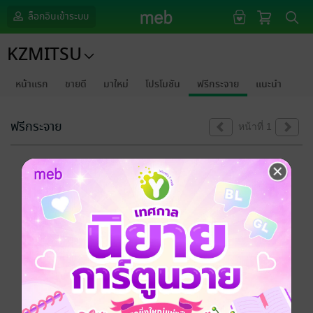
ล็อกอินเข้าระบบ
KZMITSU
หน้าแรก
ขายดี
มาใหม่
โปรโมชัน
ฟรีกระจาย
แนะนำ
ฟรีกระจาย
หน้าที่ 1
ขออภัยด้วยนะคะ
ไม่พบข้อมูลในหัวข้อที่คุณกำลังชมค่ะ