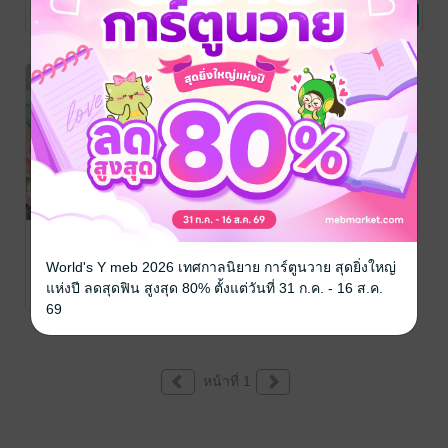
Books
RaRaRis777
นิยายรัก
RaRaRis777
นิยายรัก
เป็นศิษย์ท่านอีก
199 Rating
16 Rating
14 Rating
Books
Books
'ตอนพิเศษ' สตรี
SPECIAL
มือสองของท่าน
EPISODE 丨
World's Y meb 2026 เทศกาลนิยาย การ์ตูนวาย สุดยิ่งใหญ่
แม่ทัพ
ด้วยเหตุไฉนข้า
蓝鲸 หลานจิง
/
彩 晨 ไฉ่เฉิน
/
RaRaRis777
นิยายรักจีนโบราณ
RaRaRis777
นิยายรักจีนโบราณ
แห่งปี ลดสุดฟิน สูงสุด 80% ตั้งแต่วันที่ 31 ก.ค. - 16 ส.ค.
ถึงเกิดใหม่เป็น
2 Rating
7 Rating
Books
Books
เพียงพอน
69
หน้าที่ 1