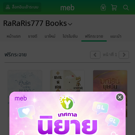
ล็อกอินเข้าระบบ
RaRaRis777 Books
หน้าแรก
ขายดี
มาใหม่
โปรโมชัน
ฟรีกระจาย
แนะนำ
ฟรีกระจาย
หน้าที่ 1
อุ่นรักในม่าน
[ตอนพิเศษ] 明
มณีธินบุษบัน
หมอก
乐 อาจารย์!
ไนยาดา
/
RaRaRis777
นิยายโรมานซ์
ชาตินี้ข้าไม่ขอ
ไนยาดา
/
彩 晨 ไฉ่เฉิน
/