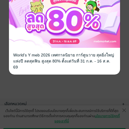
World's Y meb 2026 เทศกาลนิยาย การ์ตูนวาย สุดยิ่งใหญ่
แห่งปี ลดสุดฟิน สูงสุด 80% ตั้งแต่วันที่ 31 ก.ค. - 16 ส.ค.
69
เลือกหมวดหมู่
+
เว็บไซต์นี้มีการใช้คุกกี้ โปรดยอมรับนโยบายคุกกี้เพื่อประสบการณ์การใช้บริการที่ดีที่สุด
บริการช่วยเหลือ
+
ของท่าน ท่านสามารถศึกษาวิธีการตั้งค่าการควบคุมคุกกี้ของท่านผ่าน
นโยบายการใช้คุกกี้
ของเราที่นี่
เกี่ยวกับเรา
+