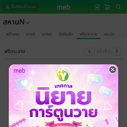
ล็อกอินเข้าระบบ
สหานN
หน้าแรก
ขายดี
มาใหม่
โปรโมชัน
ฟรีกระจาย
แนะนำ
ฟรีกระจาย
หน้าที่ 1
ขออภัยด้วยนะคะ
ไม่พบข้อมูลในหัวข้อที่คุณกำลังชมค่ะ