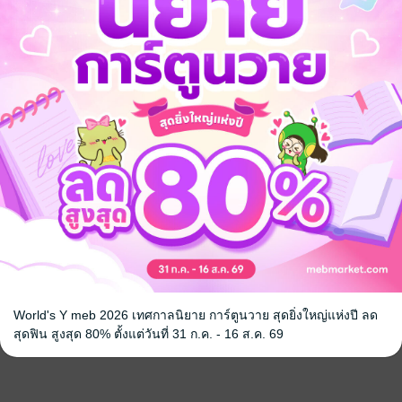
ศาน ฉบับ
นิตยสารทางอีศาน ฉบับ
ข้อโต้แย้ง
พิเศษ โฮมบุญกองทุนอีศาน
ทางอีศาน
/
ทีมงาน นิตยสารทางอีศาน
/
น
ะชุมชน
นิตยสารทางอีศาน
นิตยสารสังคมและชุมชน
1 Rating
หน้าที่ 1
World's Y meb 2026 เทศกาลนิยาย การ์ตูนวาย สุดยิ่งใหญ่แห่งปี ลด
สุดฟิน สูงสุด 80% ตั้งแต่วันที่ 31 ก.ค. - 16 ส.ค. 69