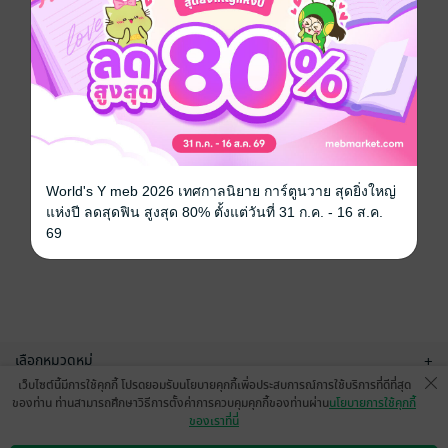
World's Y meb 2026 เทศกาลนิยาย การ์ตูนวาย สุดยิ่งใหญ่
แห่งปี ลดสุดฟิน สูงสุด 80% ตั้งแต่วันที่ 31 ก.ค. - 16 ส.ค.
69
เลือกหมวดหมู่
+
เว็บไซต์นี้มีการใช้คุกกี้ โปรดยอมรับนโยบายคุกกี้เพื่อประสบการณ์การใช้บริการที่ดีที่สุด
บริการช่วยเหลือ
+
ของท่าน ท่านสามารถศึกษาวิธีการตั้งค่าการควบคุมคุกกี้ของท่านผ่าน
นโยบายการใช้คุกกี้
ของเราที่นี่
เกี่ยวกับเรา
+