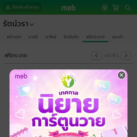
ล็อกอินเข้าระบบ
รัตน์วรา
หน้าแรก
ขายดี
มาใหม่
โปรโมชัน
ฟรีกระจาย
แนะนำ
ฟรีกระจาย
หน้าที่ 1
ขออภัยด้วยนะคะ
ไม่พบข้อมูลในหัวข้อที่คุณกำลังชมค่ะ