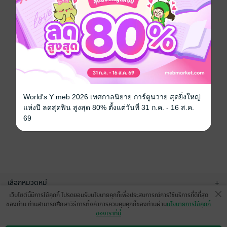
World's Y meb 2026 เทศกาลนิยาย การ์ตูนวาย สุดยิ่งใหญ่
แห่งปี ลดสุดฟิน สูงสุด 80% ตั้งแต่วันที่ 31 ก.ค. - 16 ส.ค.
69
เลือกหมวดหมู่
+
เว็บไซต์นี้มีการใช้คุกกี้ โปรดยอมรับนโยบายคุกกี้เพื่อประสบการณ์การใช้บริการที่ดีที่สุด
บริการช่วยเหลือ
+
ของท่าน ท่านสามารถศึกษาวิธีการตั้งค่าการควบคุมคุกกี้ของท่านผ่าน
นโยบายการใช้คุกกี้
ของเราที่นี่
เกี่ยวกับเรา
+