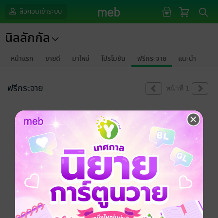
ล็อกอินเข้าระบบ
นิลลักกัล
หน้าแรก
ขายดี
มาใหม่
โปรโมชัน
ฟรีกระจาย
แนะนำ
ฟรีกระจาย
หน้าที่ 1
ขออภัยด้วยนะคะ
ไม่พบข้อมูลในหัวข้อที่คุณกำลังชมค่ะ