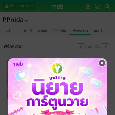
ล็อกอินเข้าระบบ
PPnida
หน้าแรก
ขายดี
มาใหม่
โปรโมชัน
ฟรีกระจาย
แนะนำ
ฟรีกระจาย
หน้าที่ 1
สมุทรามหานิล
กาฬ (ตอนพิเศษ
2)
PPnida