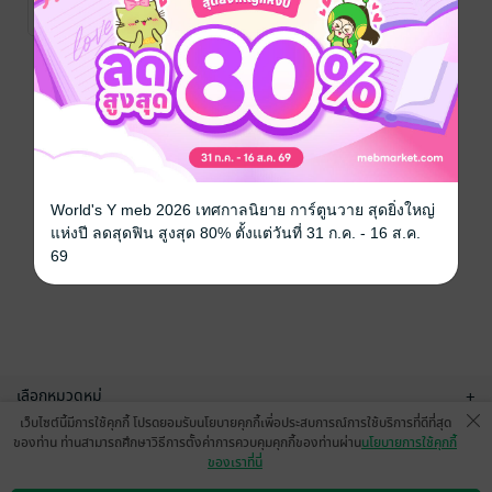
นิยายวาย Boy
9 Rating
Love / Yaoi
หน้าที่ 1
World's Y meb 2026 เทศกาลนิยาย การ์ตูนวาย สุดยิ่งใหญ่
แห่งปี ลดสุดฟิน สูงสุด 80% ตั้งแต่วันที่ 31 ก.ค. - 16 ส.ค.
69
เลือกหมวดหมู่
+
เว็บไซต์นี้มีการใช้คุกกี้ โปรดยอมรับนโยบายคุกกี้เพื่อประสบการณ์การใช้บริการที่ดีที่สุด
บริการช่วยเหลือ
+
ของท่าน ท่านสามารถศึกษาวิธีการตั้งค่าการควบคุมคุกกี้ของท่านผ่าน
นโยบายการใช้คุกกี้
ของเราที่นี่
เกี่ยวกับเรา
+