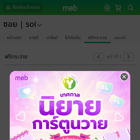
ล็อกอินเข้าระบบ
ซอย | soi
หน้าแรก
ขายดี
มาใหม่
โปรโมชัน
ฟรีกระจาย
แนะนำ
ฟรีกระจาย
หน้าที่ 1
ขออภัยด้วยนะคะ
ไม่พบข้อมูลในหัวข้อที่คุณกำลังชมค่ะ