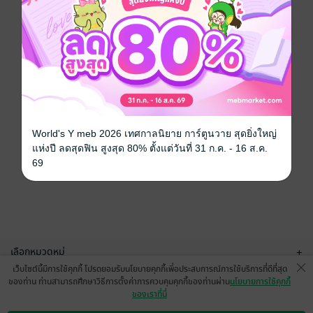
World's Y meb 2026 เทศกาลนิยาย การ์ตูนวาย สุดยิ่งใหญ่
แห่งปี ลดสุดฟิน สูงสุด 80% ตั้งแต่วันที่ 31 ก.ค. - 16 ส.ค.
69
เลือกหมวดหมู่
+
เว็บไซต์นี้มีการใช้คุกกี้ โปรดยอมรับนโยบายคุกกี้เพื่อประสบการณ์การใช้บริการที่ดีที่สุด
บริการช่วยเหลือ
+
ของท่าน ท่านสามารถศึกษาวิธีการตั้งค่าการควบคุมคุกกี้ของท่านผ่าน
นโยบายการใช้คุกกี้
ของเราที่นี่
เกี่ยวกับเรา
+