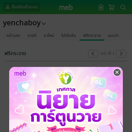
ล็อกอินเข้าระบบ
yenchaboy
หน้าแรก
ขายดี
มาใหม่
โปรโมชัน
ฟรีกระจาย
แนะนำ
ฟรีกระจาย
หน้าที่ 1
ขออภัยด้วยนะคะ
ไม่พบข้อมูลในหัวข้อที่คุณกำลังชมค่ะ