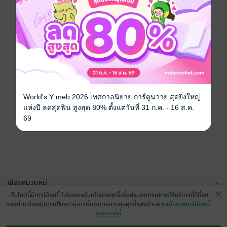
World's Y meb 2026 เทศกาลนิยาย การ์ตูนวาย สุดยิ่งใหญ่
แห่งปี ลดสุดฟิน สูงสุด 80% ตั้งแต่วันที่ 31 ก.ค. - 16 ส.ค.
69
เลือกหมวดหมู่
+
เว็บไซต์นี้มีการใช้คุกกี้ โปรดยอมรับนโยบายคุกกี้เพื่อประสบการณ์การใช้บริการที่ดีที่สุด
บริการช่วยเหลือ
+
ของท่าน ท่านสามารถศึกษาวิธีการตั้งค่าการควบคุมคุกกี้ของท่านผ่าน
นโยบายการใช้คุกกี้
ของเราที่นี่
เกี่ยวกับเรา
+