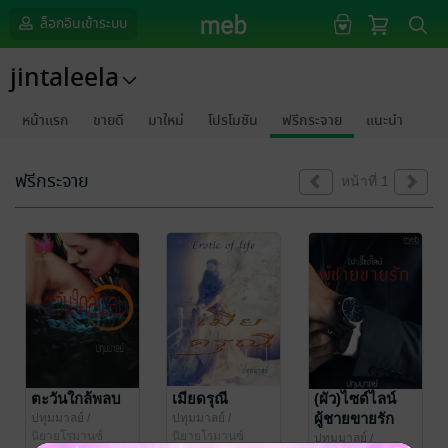
ล็อกอินเข้าระบบ
jintaleela
หน้าแรก
ขายดี
มาใหม่
โปรโมชัน
ฟรีกระจาย
แนะนำ
ฟรีกระจาย
หน้าที่ 1
ตะวันใกล้พลบ
เมียดรุณี
(ผัว)ไซด์ไลน์
ผู้ชายขายรัก
ปทุมมาลย์
/
ปทุมมาลย์
/
jintaleela
นิยายโรมานซ์
jintaleela
นิยายโรมานซ์
ปทุมมาลย์
/