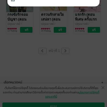
69
กรงขังรักจอม
ตรวนรักสายใย
แรกรัก (ตอน
บัญชา (ตอน
เสน่หา (ตอน
พิเศษ ครั้งแรก
พิเศษ)
พิเศษ)
กับเพื่อนที่เป็น
ปทุมมาลย์
/
ปทุมมาลย์
/
ปทุมมาลย์
/
jintaleela
นิยายวาย Boy
jintaleela
นิยายรัก
jintaleela
นิยายรัก
เหมือนลม
12 Rating
10 Rating
10 Rating
Love / Yaoi
หายใจ)
หน้าที่ 1
เลือกหมวดหมู่
+
เว็บไซต์นี้มีการใช้คุกกี้ โปรดยอมรับนโยบายคุกกี้เพื่อประสบการณ์การใช้บริการที่ดีที่สุด
บริการช่วยเหลือ
+
ของท่าน ท่านสามารถศึกษาวิธีการตั้งค่าการควบคุมคุกกี้ของท่านผ่าน
นโยบายการใช้คุกกี้
ของเราที่นี่
เกี่ยวกับเรา
+
ตกลง