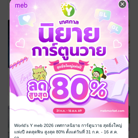
jintaleela
นิยายโรมานซ์
112 Rating
162 Rating
62 Rating
One night
จะยั่วจนกว่าจะ
อยากจะรักไม่
stand
รัก (ตอนพิเศษ
ยากเลย (ตอน
[audition
Love Revealed
พิเศษ ประกาศิต
ปทุมมาลย์
/
ปทุมมาลย์
/
ปทุมมาลย์
/
jintaleela
นิยายวาย Boy
jintaleela
นิยายโรมานซ์
jintaleela
นิยายโรมานซ์
issue] ซุป'ตาร์
ปรารถนา)
ทัณฑ์พิศวาส)
30 Rating
11 Rating
4 Rating
Love / Yaoi
หนุ่มหล่อกับ
หนุ่มน้อยนักล่า
ฝัน
World's Y meb 2026 เทศกาลนิยาย การ์ตูนวาย สุดยิ่งใหญ่
แห่งปี ลดสุดฟิน สูงสุด 80% ตั้งแต่วันที่ 31 ก.ค. - 16 ส.ค.