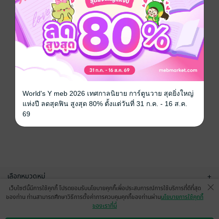
World's Y meb 2026 เทศกาลนิยาย การ์ตูนวาย สุดยิ่งใหญ่
แห่งปี ลดสุดฟิน สูงสุด 80% ตั้งแต่วันที่ 31 ก.ค. - 16 ส.ค.
69
เลือกหมวดหมู่
+
เว็บไซต์นี้มีการใช้คุกกี้ โปรดยอมรับนโยบายคุกกี้เพื่อประสบการณ์การใช้บริการที่ดีที่สุด
บริการช่วยเหลือ
+
ของท่าน ท่านสามารถศึกษาวิธีการตั้งค่าการควบคุมคุกกี้ของท่านผ่าน
นโยบายการใช้คุกกี้
ของเราที่นี่
เกี่ยวกับเรา
+