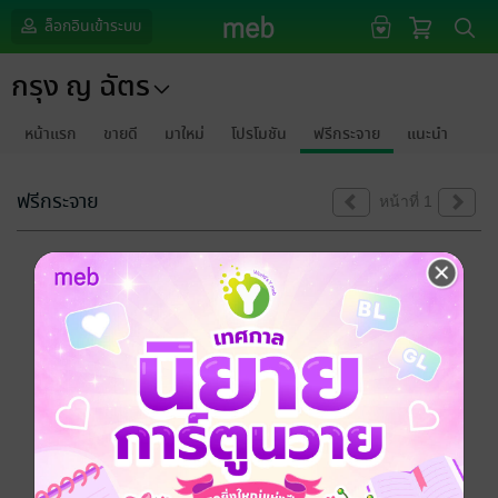
ล็อกอินเข้าระบบ
กรุง ญ ฉัตร
หน้าแรก
ขายดี
มาใหม่
โปรโมชัน
ฟรีกระจาย
แนะนำ
ฟรีกระจาย
หน้าที่ 1
ขออภัยด้วยนะคะ
ไม่พบข้อมูลในหัวข้อที่คุณกำลังชมค่ะ