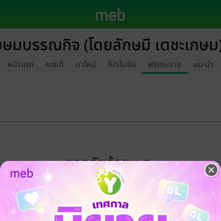
ขษมบรรณกิจ (โดยลักษมี เตชะเกษม
หน้าแรก
ขายดี
มาใหม่
โปรโมชัน
ฟรีกระจาย
แนะนำ
ขออภัยด้วยนะคะ
ไม่พบข้อมูลในหัวข้อที่คุณกำลังชมค่ะ