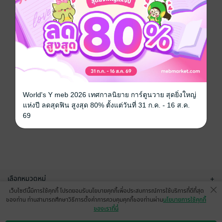
World's Y meb 2026 เทศกาลนิยาย การ์ตูนวาย สุดยิ่งใหญ่
แห่งปี ลดสุดฟิน สูงสุด 80% ตั้งแต่วันที่ 31 ก.ค. - 16 ส.ค.
69
เลือกหมวดหมู่
+
เว็บไซต์นี้มีการใช้คุกกี้ โปรดยอมรับนโยบายคุกกี้เพื่อประสบการณ์การใช้บริการที่ดีที่สุด
บริการช่วยเหลือ
+
ของท่าน ท่านสามารถศึกษาวิธีการตั้งค่าการควบคุมคุกกี้ของท่านผ่าน
นโยบายการใช้คุกกี้
ของเราที่นี่
เกี่ยวกับเรา
+