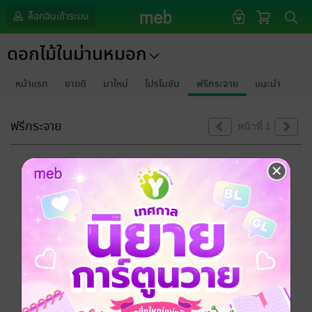
ล็อกอินเข้าระบบ
ดอกไม้ในม่านหมอก
หน้าแรก
ขายดี
มาใหม่
โปรโมชัน
ฟรีกระจาย
แนะนำ
ฟรีกระจาย
หน้าที่ 1
ขออภัยด้วยนะคะ
ไม่พบข้อมูลในหัวข้อที่คุณกำลังชมค่ะ