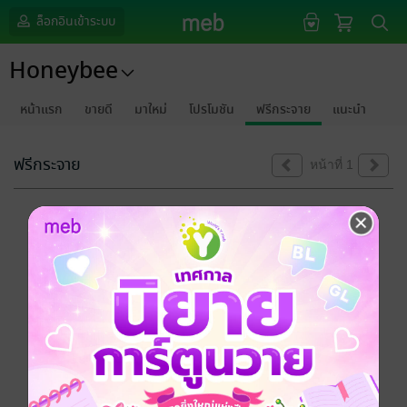
ล็อกอินเข้าระบบ
Honeybee
หน้าแรก
ขายดี
มาใหม่
โปรโมชัน
ฟรีกระจาย
แนะนำ
ฟรีกระจาย
หน้าที่ 1
ขออภัยด้วยนะคะ
ไม่พบข้อมูลในหัวข้อที่คุณกำลังชมค่ะ