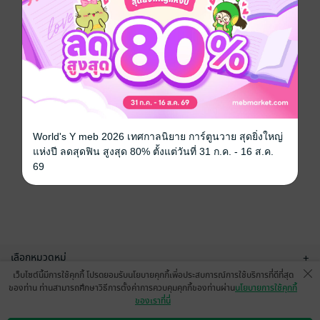
World's Y meb 2026 เทศกาลนิยาย การ์ตูนวาย สุดยิ่งใหญ่
แห่งปี ลดสุดฟิน สูงสุด 80% ตั้งแต่วันที่ 31 ก.ค. - 16 ส.ค.
69
เลือกหมวดหมู่
+
เว็บไซต์นี้มีการใช้คุกกี้ โปรดยอมรับนโยบายคุกกี้เพื่อประสบการณ์การใช้บริการที่ดีที่สุด
บริการช่วยเหลือ
+
ของท่าน ท่านสามารถศึกษาวิธีการตั้งค่าการควบคุมคุกกี้ของท่านผ่าน
นโยบายการใช้คุกกี้
ของเราที่นี่
เกี่ยวกับเรา
+