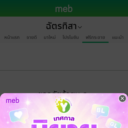
ฉัตรทิสา
หน้าแรก
ขายดี
มาใหม่
โปรโมชัน
ฟรีกระจาย
แนะนำ
ขออภัยด้วยนะคะ
ไม่พบข้อมูลในหัวข้อที่คุณกำลังชมค่ะ