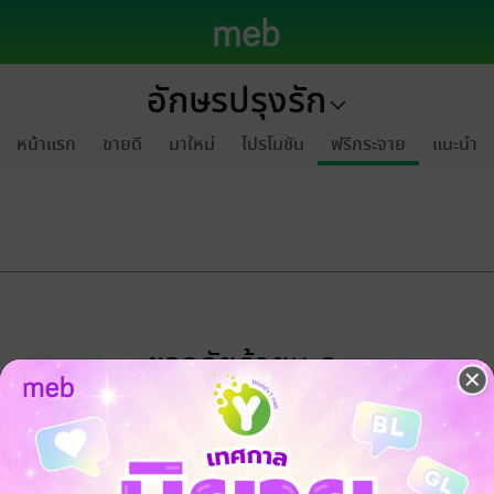
อักษรปรุงรัก
หน้าแรก
ขายดี
มาใหม่
โปรโมชัน
ฟรีกระจาย
แนะนำ
ขออภัยด้วยนะคะ
ไม่พบข้อมูลในหัวข้อที่คุณกำลังชมค่ะ