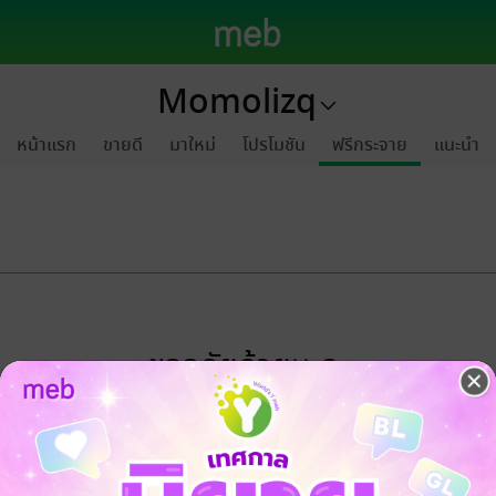
Momolizq
หน้าแรก
ขายดี
มาใหม่
โปรโมชัน
ฟรีกระจาย
แนะนำ
ขออภัยด้วยนะคะ
ไม่พบข้อมูลในหัวข้อที่คุณกำลังชมค่ะ