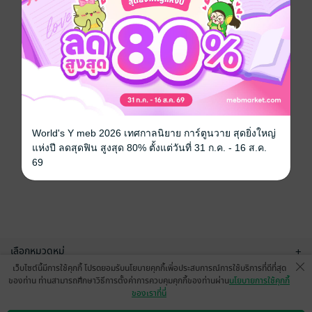
World's Y meb 2026 เทศกาลนิยาย การ์ตูนวาย สุดยิ่งใหญ่
แห่งปี ลดสุดฟิน สูงสุด 80% ตั้งแต่วันที่ 31 ก.ค. - 16 ส.ค.
69
เลือกหมวดหมู่
+
เว็บไซต์นี้มีการใช้คุกกี้ โปรดยอมรับนโยบายคุกกี้เพื่อประสบการณ์การใช้บริการที่ดีที่สุด
บริการช่วยเหลือ
+
ของท่าน ท่านสามารถศึกษาวิธีการตั้งค่าการควบคุมคุกกี้ของท่านผ่าน
นโยบายการใช้คุกกี้
ของเราที่นี่
เกี่ยวกับเรา
+