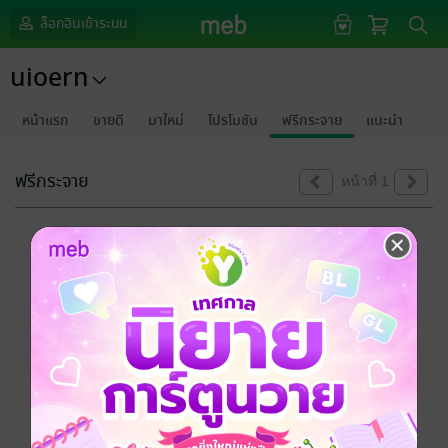
ล็อกอินเข้าระบบ
uioern
หน้าแรก
ขายดี
มาใหม่
โปรโมชัน
ฟรีกระจาย
แนะนำ
ฟรีกระจาย
หน้าที่ 1
ขออภัยด้วยนะคะ
ไม่พบข้อมูลในหัวข้อที่คุณกำลังชมค่ะ