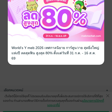
World's Y meb 2026 เทศกาลนิยาย การ์ตูนวาย สุดยิ่งใหญ่
แห่งปี ลดสุดฟิน สูงสุด 80% ตั้งแต่วันที่ 31 ก.ค. - 16 ส.ค.
69
เลือกหมวดหมู่
+
เว็บไซต์นี้มีการใช้คุกกี้ โปรดยอมรับนโยบายคุกกี้เพื่อประสบการณ์การใช้บริการที่ดีที่สุด
บริการช่วยเหลือ
+
ของท่าน ท่านสามารถศึกษาวิธีการตั้งค่าการควบคุมคุกกี้ของท่านผ่าน
นโยบายการใช้คุกกี้
ของเราที่นี่
เกี่ยวกับเรา
+