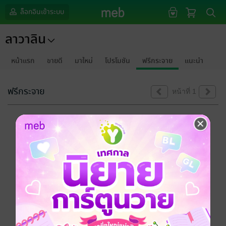
ล็อกอินเข้าระบบ
ลาวาลิน
หน้าแรก
ขายดี
มาใหม่
โปรโมชัน
ฟรีกระจาย
แนะนำ
ฟรีกระจาย
หน้าที่ 1
ขออภัยด้วยนะคะ
ไม่พบข้อมูลในหัวข้อที่คุณกำลังชมค่ะ