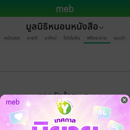
มูลนิธิหนอนหนังสือ
หน้าแรก
ขายดี
มาใหม่
โปรโมชัน
ฟรีกระจาย
แนะนำ
ขออภัยด้วยนะคะ
ไม่พบข้อมูลในหัวข้อที่คุณกำลังชมค่ะ