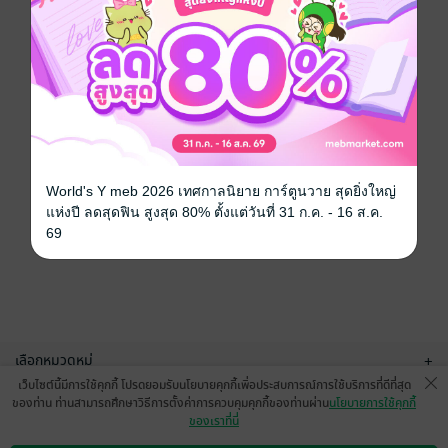
World's Y meb 2026 เทศกาลนิยาย การ์ตูนวาย สุดยิ่งใหญ่
แห่งปี ลดสุดฟิน สูงสุด 80% ตั้งแต่วันที่ 31 ก.ค. - 16 ส.ค.
69
เลือกหมวดหมู่
+
เว็บไซต์นี้มีการใช้คุกกี้ โปรดยอมรับนโยบายคุกกี้เพื่อประสบการณ์การใช้บริการที่ดีที่สุด
บริการช่วยเหลือ
+
ของท่าน ท่านสามารถศึกษาวิธีการตั้งค่าการควบคุมคุกกี้ของท่านผ่าน
นโยบายการใช้คุกกี้
ของเราที่นี่
เกี่ยวกับเรา
+