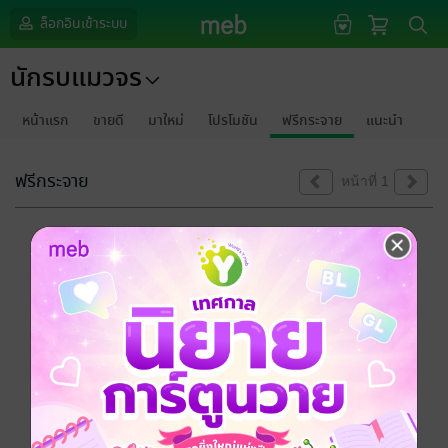
ล็อกอินเข้าระบบ
นักรบแมวจร
หน้าแรก
ขายดี
มาใหม่
โปรโมชัน
ฟรีกระจาย
แนะนำ
ฟรีกระจาย
หน้าที่ 1
ขออภัยด้วยนะคะ
ไม่พบข้อมูลในหัวข้อที่คุณกำลังชมค่ะ