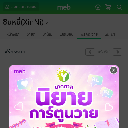
ล็อกอินเข้าระบบ
ซินหนี่(XinNi)
หน้าแรก
ขายดี
มาใหม่
โปรโมชัน
ฟรีกระจาย
แนะนำ
ฟรีกระจาย
หน้าที่ 1
ขออภัยด้วยนะคะ
ไม่พบข้อมูลในหัวข้อที่คุณกำลังชมค่ะ