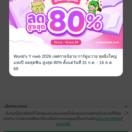
World's Y meb 2026 เทศกาลนิยาย การ์ตูนวาย สุดยิ่งใหญ่
แห่งปี ลดสุดฟิน สูงสุด 80% ตั้งแต่วันที่ 31 ก.ค. - 16 ส.ค.
69
เลือกหมวดหมู่
+
เว็บไซต์นี้มีการใช้คุกกี้ โปรดยอมรับนโยบายคุกกี้เพื่อประสบการณ์การใช้บริการที่ดีที่สุด
บริการช่วยเหลือ
+
ของท่าน ท่านสามารถศึกษาวิธีการตั้งค่าการควบคุมคุกกี้ของท่านผ่าน
นโยบายการใช้คุกกี้
ของเราที่นี่
เกี่ยวกับเรา
+