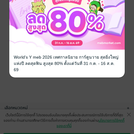
World's Y meb 2026 เทศกาลนิยาย การ์ตูนวาย สุดยิ่งใหญ่
แห่งปี ลดสุดฟิน สูงสุด 80% ตั้งแต่วันที่ 31 ก.ค. - 16 ส.ค.
69
เลือกหมวดหมู่
+
เว็บไซต์นี้มีการใช้คุกกี้ โปรดยอมรับนโยบายคุกกี้เพื่อประสบการณ์การใช้บริการที่ดีที่สุด
บริการช่วยเหลือ
+
ของท่าน ท่านสามารถศึกษาวิธีการตั้งค่าการควบคุมคุกกี้ของท่านผ่าน
นโยบายการใช้คุกกี้
ของเราที่นี่
เกี่ยวกับเรา
+