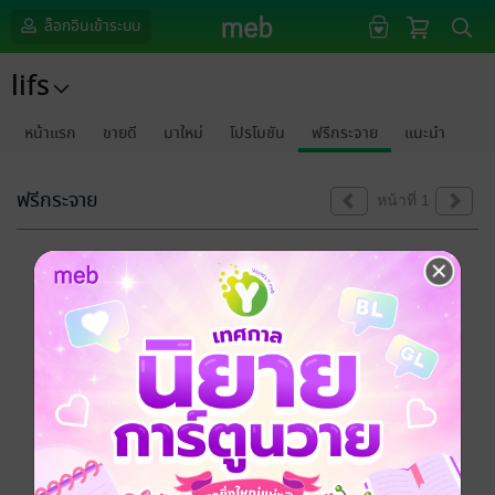
ล็อกอินเข้าระบบ
lifs
หน้าแรก
ขายดี
มาใหม่
โปรโมชัน
ฟรีกระจาย
แนะนำ
ฟรีกระจาย
หน้าที่ 1
ขออภัยด้วยนะคะ
ไม่พบข้อมูลในหัวข้อที่คุณกำลังชมค่ะ