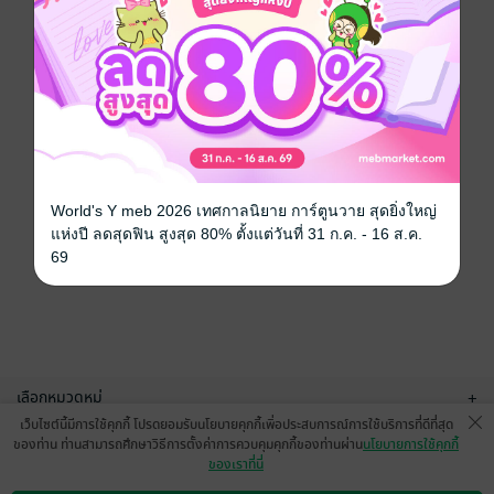
World's Y meb 2026 เทศกาลนิยาย การ์ตูนวาย สุดยิ่งใหญ่
แห่งปี ลดสุดฟิน สูงสุด 80% ตั้งแต่วันที่ 31 ก.ค. - 16 ส.ค.
69
เลือกหมวดหมู่
+
เว็บไซต์นี้มีการใช้คุกกี้ โปรดยอมรับนโยบายคุกกี้เพื่อประสบการณ์การใช้บริการที่ดีที่สุด
บริการช่วยเหลือ
+
ของท่าน ท่านสามารถศึกษาวิธีการตั้งค่าการควบคุมคุกกี้ของท่านผ่าน
นโยบายการใช้คุกกี้
ของเราที่นี่
เกี่ยวกับเรา
+