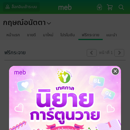
ล็อกอินเข้าระบบ
กฤษณ์อนัตตา
หน้าแรก
ขายดี
มาใหม่
โปรโมชัน
ฟรีกระจาย
แนะนำ
ฟรีกระจาย
หน้าที่ 1
ขออภัยด้วยนะคะ
ไม่พบข้อมูลในหัวข้อที่คุณกำลังชมค่ะ