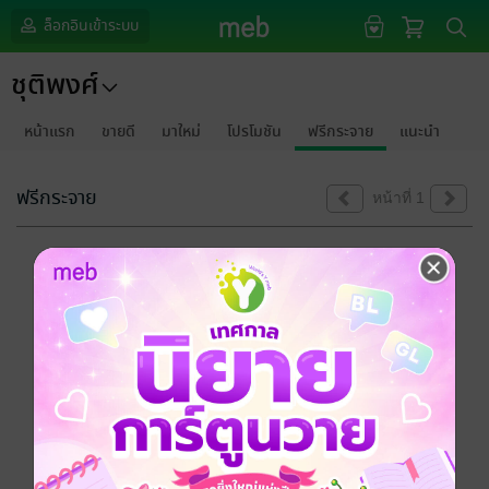
ล็อกอินเข้าระบบ
ชุติพงศ์
หน้าแรก
ขายดี
มาใหม่
โปรโมชัน
ฟรีกระจาย
แนะนำ
ฟรีกระจาย
หน้าที่ 1
ขออภัยด้วยนะคะ
ไม่พบข้อมูลในหัวข้อที่คุณกำลังชมค่ะ