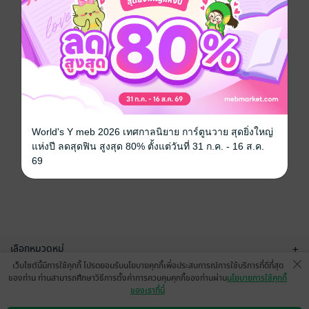
World's Y meb 2026 เทศกาลนิยาย การ์ตูนวาย สุดยิ่งใหญ่
แห่งปี ลดสุดฟิน สูงสุด 80% ตั้งแต่วันที่ 31 ก.ค. - 16 ส.ค.
69
เลือกหมวดหมู่
+
เว็บไซต์นี้มีการใช้คุกกี้ โปรดยอมรับนโยบายคุกกี้เพื่อประสบการณ์การใช้บริการที่ดีที่สุด
บริการช่วยเหลือ
+
ของท่าน ท่านสามารถศึกษาวิธีการตั้งค่าการควบคุมคุกกี้ของท่านผ่าน
นโยบายการใช้คุกกี้
ของเราที่นี่
เกี่ยวกับเรา
+