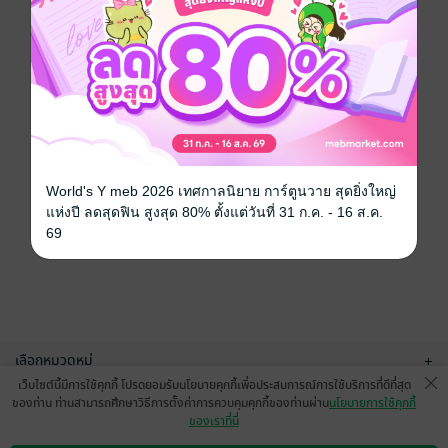
World's Y meb 2026 เทศกาลนิยาย การ์ตูนวาย สุดยิ่งใหญ่
แห่งปี ลดสุดฟิน สูงสุด 80% ตั้งแต่วันที่ 31 ก.ค. - 16 ส.ค.
69
เลือกหมวดหมู่
+
เว็บไซต์นี้มีการใช้คุกกี้ โปรดยอมรับนโยบายคุกกี้เพื่อประสบการณ์การใช้บริการที่ดีที่สุด
บริการช่วยเหลือ
+
ของท่าน ท่านสามารถศึกษาวิธีการตั้งค่าการควบคุมคุกกี้ของท่านผ่าน
นโยบายการใช้คุกกี้
ของเราที่นี่
เกี่ยวกับเรา
+