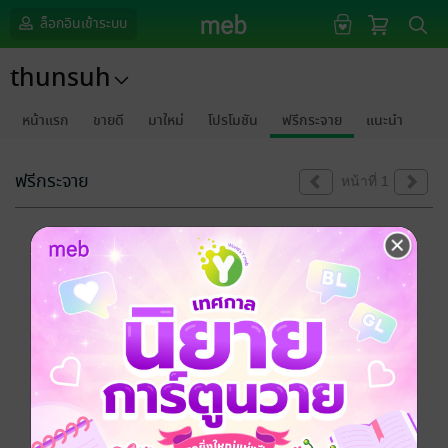
ล็อกอินเข้าระบบ
thunsuh
หน้าแรก
ขายดี
มาใหม่
โปรโมชัน
ฟรีกระจาย
แนะนำ
ฟรีกระจาย
หน้าที่ 1
ขออภัยด้วยนะคะ
ไม่พบข้อมูลในหัวข้อที่คุณกำลังชมค่ะ