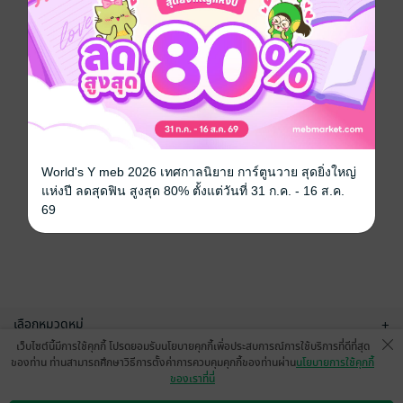
World's Y meb 2026 เทศกาลนิยาย การ์ตูนวาย สุดยิ่งใหญ่
แห่งปี ลดสุดฟิน สูงสุด 80% ตั้งแต่วันที่ 31 ก.ค. - 16 ส.ค.
69
เลือกหมวดหมู่
+
เว็บไซต์นี้มีการใช้คุกกี้ โปรดยอมรับนโยบายคุกกี้เพื่อประสบการณ์การใช้บริการที่ดีที่สุด
บริการช่วยเหลือ
+
ของท่าน ท่านสามารถศึกษาวิธีการตั้งค่าการควบคุมคุกกี้ของท่านผ่าน
นโยบายการใช้คุกกี้
ของเราที่นี่
เกี่ยวกับเรา
+