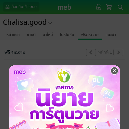
ล็อกอินเข้าระบบ
Chalisa.good
หน้าแรก
ขายดี
มาใหม่
โปรโมชัน
ฟรีกระจาย
แนะนำ
ฟรีกระจาย
หน้าที่ 1
ขออภัยด้วยนะคะ
ไม่พบข้อมูลในหัวข้อที่คุณกำลังชมค่ะ