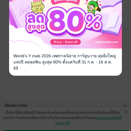
World's Y meb 2026 เทศกาลนิยาย การ์ตูนวาย สุดยิ่งใหญ่
แห่งปี ลดสุดฟิน สูงสุด 80% ตั้งแต่วันที่ 31 ก.ค. - 16 ส.ค.
69
เลือกหมวดหมู่
+
เว็บไซต์นี้มีการใช้คุกกี้ โปรดยอมรับนโยบายคุกกี้เพื่อประสบการณ์การใช้บริการที่ดีที่สุด
บริการช่วยเหลือ
+
ของท่าน ท่านสามารถศึกษาวิธีการตั้งค่าการควบคุมคุกกี้ของท่านผ่าน
นโยบายการใช้คุกกี้
ของเราที่นี่
เกี่ยวกับเรา
+