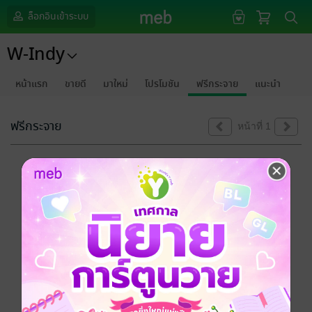
ล็อกอินเข้าระบบ
W-Indy
หน้าแรก
ขายดี
มาใหม่
โปรโมชัน
ฟรีกระจาย
แนะนำ
ฟรีกระจาย
หน้าที่ 1
ขออภัยด้วยนะคะ
ไม่พบข้อมูลในหัวข้อที่คุณกำลังชมค่ะ