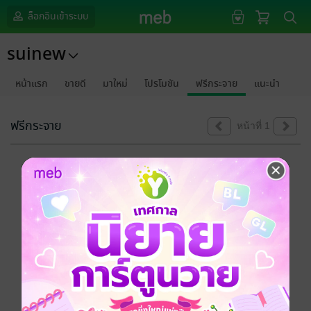
ล็อกอินเข้าระบบ
suinew
หน้าแรก
ขายดี
มาใหม่
โปรโมชัน
ฟรีกระจาย
แนะนำ
ฟรีกระจาย
หน้าที่ 1
ขออภัยด้วยนะคะ
ไม่พบข้อมูลในหัวข้อที่คุณกำลังชมค่ะ