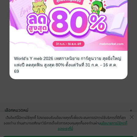
World's Y meb 2026 เทศกาลนิยาย การ์ตูนวาย สุดยิ่งใหญ่
แห่งปี ลดสุดฟิน สูงสุด 80% ตั้งแต่วันที่ 31 ก.ค. - 16 ส.ค.
69
เลือกหมวดหมู่
+
เว็บไซต์นี้มีการใช้คุกกี้ โปรดยอมรับนโยบายคุกกี้เพื่อประสบการณ์การใช้บริการที่ดีที่สุด
บริการช่วยเหลือ
+
ของท่าน ท่านสามารถศึกษาวิธีการตั้งค่าการควบคุมคุกกี้ของท่านผ่าน
นโยบายการใช้คุกกี้
ของเราที่นี่
เกี่ยวกับเรา
+