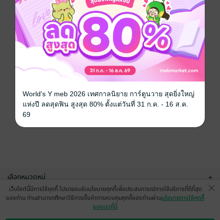
World's Y meb 2026 เทศกาลนิยาย การ์ตูนวาย สุดยิ่งใหญ่
แห่งปี ลดสุดฟิน สูงสุด 80% ตั้งแต่วันที่ 31 ก.ค. - 16 ส.ค.
69
เลือกหมวดหมู่
+
เว็บไซต์นี้มีการใช้คุกกี้ โปรดยอมรับนโยบายคุกกี้เพื่อประสบการณ์การใช้บริการที่ดีที่สุด
บริการช่วยเหลือ
+
ของท่าน ท่านสามารถศึกษาวิธีการตั้งค่าการควบคุมคุกกี้ของท่านผ่าน
นโยบายการใช้คุกกี้
ของเราที่นี่
เกี่ยวกับเรา
+