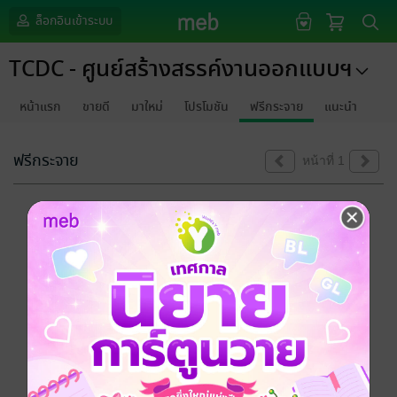
ล็อกอินเข้าระบบ
TCDC - ศูนย์สร้างสรรค์งานออกแบบฯ
หน้าแรก
ขายดี
มาใหม่
โปรโมชัน
ฟรีกระจาย
แนะนำ
ฟรีกระจาย
หน้าที่ 1
ขออภัยด้วยนะคะ
ไม่พบข้อมูลในหัวข้อที่คุณกำลังชมค่ะ