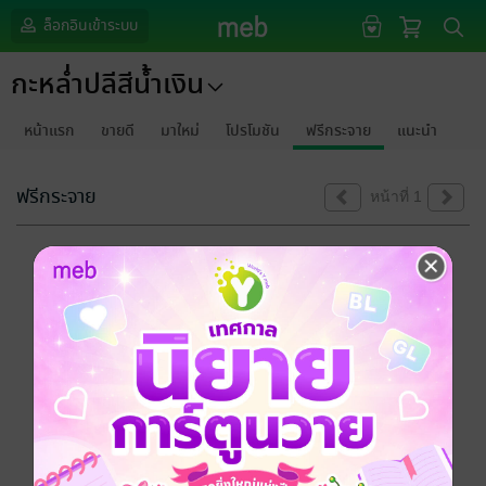
ล็อกอินเข้าระบบ
กะหล่ำปลีสีน้ำเงิน
หน้าแรก
ขายดี
มาใหม่
โปรโมชัน
ฟรีกระจาย
แนะนำ
ฟรีกระจาย
หน้าที่ 1
ขออภัยด้วยนะคะ
ไม่พบข้อมูลในหัวข้อที่คุณกำลังชมค่ะ