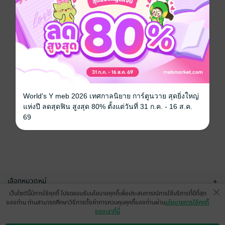
World's Y meb 2026 เทศกาลนิยาย การ์ตูนวาย สุดยิ่งใหญ่
แห่งปี ลดสุดฟิน สูงสุด 80% ตั้งแต่วันที่ 31 ก.ค. - 16 ส.ค.
69
เลือกหมวดหมู่
+
เว็บไซต์นี้มีการใช้คุกกี้ โปรดยอมรับนโยบายคุกกี้เพื่อประสบการณ์การใช้บริการที่ดีที่สุด
บริการช่วยเหลือ
+
ของท่าน ท่านสามารถศึกษาวิธีการตั้งค่าการควบคุมคุกกี้ของท่านผ่าน
นโยบายการใช้คุกกี้
ของเราที่นี่
เกี่ยวกับเรา
+