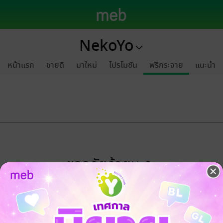
NekoYo
หน้าแรก
ขายดี
มาใหม่
โปรโมชัน
ฟรีกระจาย
แนะนำ
ขออภัยด้วยนะคะ
ไม่พบข้อมูลในหัวข้อที่คุณกำลังชมค่ะ