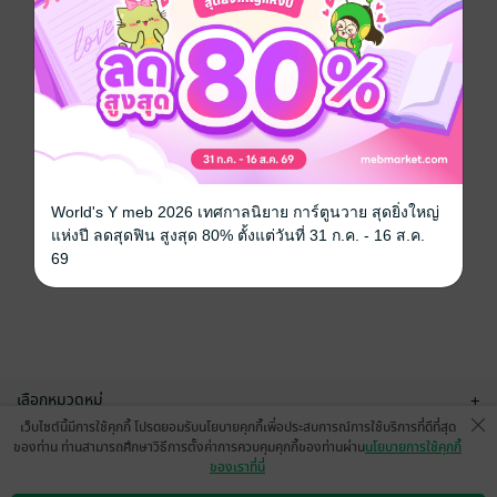
World's Y meb 2026 เทศกาลนิยาย การ์ตูนวาย สุดยิ่งใหญ่
แห่งปี ลดสุดฟิน สูงสุด 80% ตั้งแต่วันที่ 31 ก.ค. - 16 ส.ค.
69
เลือกหมวดหมู่
+
เว็บไซต์นี้มีการใช้คุกกี้ โปรดยอมรับนโยบายคุกกี้เพื่อประสบการณ์การใช้บริการที่ดีที่สุด
บริการช่วยเหลือ
+
ของท่าน ท่านสามารถศึกษาวิธีการตั้งค่าการควบคุมคุกกี้ของท่านผ่าน
นโยบายการใช้คุกกี้
ของเราที่นี่
เกี่ยวกับเรา
+