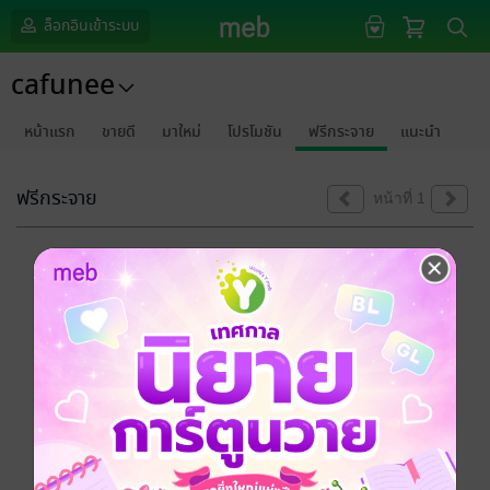
ล็อกอินเข้าระบบ
cafunee
หน้าแรก
ขายดี
มาใหม่
โปรโมชัน
ฟรีกระจาย
แนะนำ
ฟรีกระจาย
หน้าที่ 1
ขออภัยด้วยนะคะ
ไม่พบข้อมูลในหัวข้อที่คุณกำลังชมค่ะ